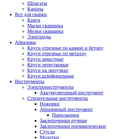
Шпагаты
Канаты
Все для сварки
Краги
Маски сварщика
Мелки сварщика
Электроды
Абразивы
Круги отрезные по камню и бетону
Круги отрезные по металлу
Круги зачистные
Круги лепестковые
Круги на липучках
Круги шлифовальные
Инструменты
Электроинструменты
Аккумуляторный инструмент
Строительные инструменты
Ножовки
Абразивный инструмент
Напильники
Заклепочники ручные
Заклепочники пневматические
Стусла
Молотки