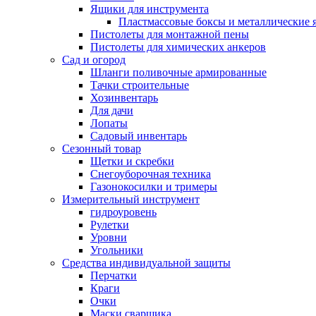
Ящики для инструмента
Пластмассовые боксы и металлические
Пистолеты для монтажной пены
Пистолеты для химических анкеров
Сад и огород
Шланги поливочные армированные
Тачки строительные
Хозинвентарь
Для дачи
Лопаты
Садовый инвентарь
Сезонный товар
Щетки и скребки
Снегоуборочная техника
Газонокосилки и тримеры
Измерительный инструмент
гидроуровень
Рулетки
Уровни
Угольники
Средства индивидуальной защиты
Перчатки
Краги
Очки
Маски сварщика