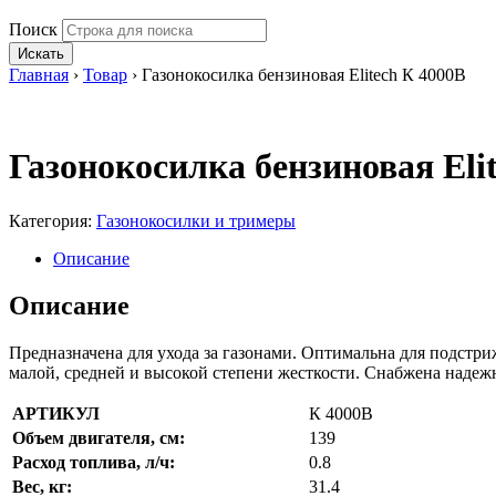
Поиск
Искать
Главная
›
Товар
›
Газонокосилка бензиновая Elitech К 4000В
Газонокосилка бензиновая Eli
Категория:
Газонокосилки и тримеры
Описание
Описание
Предназначена для ухода за газонами. Оптимальна для подстри
малой, средней и высокой степени жесткости. Снабжена наде
АРТИКУЛ
К 4000В
Объем двигателя, см:
139
Расход топлива, л/ч:
0.8
Вес, кг:
31.4