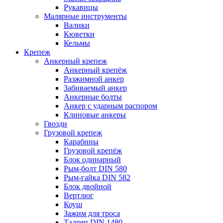
Рукавицы
Малярные инструменты
Валики
Кюветки
Кельмы
Крепеж
Анкерный крепеж
Анкерный крепёж
Разжимной анкер
Забиваемый анкер
Анкерные болты
Анкер с ударным распором
Клиновые анкеры
Гвозди
Грузовой крепеж
Карабины
Грузовой крепёж
Блок одинарный
Рым-болт DIN 580
Рым-гайка DIN 582
Блок двойной
Вертлюг
Коуш
Зажим для троса
Талреп DIN 1480