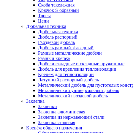
Скоба такелажная
Крючок S-образный
Тросы
Цепи
Дюбельная техника
Дюбельная техника
Дюбель распорный
Гвоздевой дюбель
Дюбель рамный, фасадный
Рамные металлические дюбели
Рамный крепеж
Дюбели складные и складные пружинные
Дюбель для крепления теплоизоляции
Крепеж для теплоизоляции
Латунный распорный дюбель
Металлический дюбель для пустотелых конст
Металлический универсальный дюбель
Металлический гвоздевой дюбель
Заклепка
Заклепки
Заклепка алюминиевая
Заклепка из нержавеющей стали
Заклепка стальная
Крепёж общего назначения