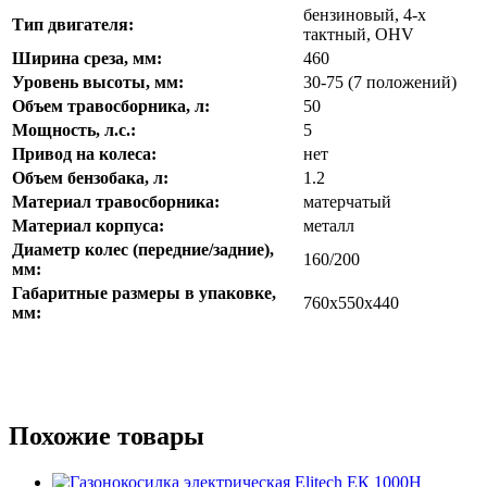
бензиновый, 4-x
Тип двигателя:
тактный, OHV
Ширина среза, мм:
460
Уровень высоты, мм:
30-75 (7 положений)
Объем травосборника, л:
50
Мощность, л.с.:
5
Привод на колеса:
нет
Объем бензобака, л:
1.2
Материал травосборника:
матерчатый
Материал корпуса:
металл
Диаметр колес (передние/задние),
160/200
мм:
Габаритные размеры в упаковке,
760x550x440
мм:
Похожие товары