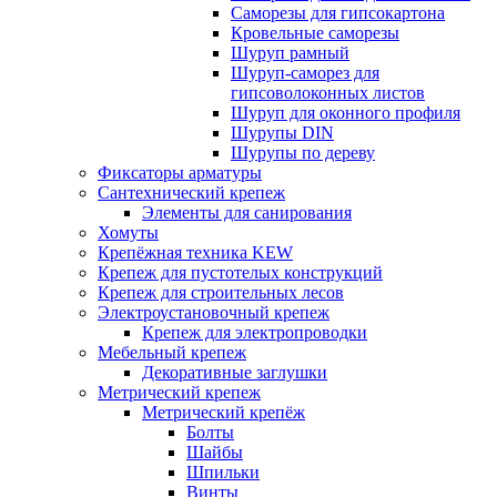
Саморезы для гипсокартона
Кровельные саморезы
Шуруп рамный
Шуруп-саморез для
гипсоволоконных листов
Шуруп для оконного профиля
Шурупы DIN
Шурупы по дереву
Фиксаторы арматуры
Сантехнический крепеж
Элементы для санирования
Хомуты
Крепёжная техника KEW
Крепеж для пустотелых конструкций
Крепеж для строительных лесов
Электроустановочный крепеж
Крепеж для электропроводки
Мебельный крепеж
Декоративные заглушки
Метрический крепеж
Метрический крепёж
Болты
Шайбы
Шпильки
Винты