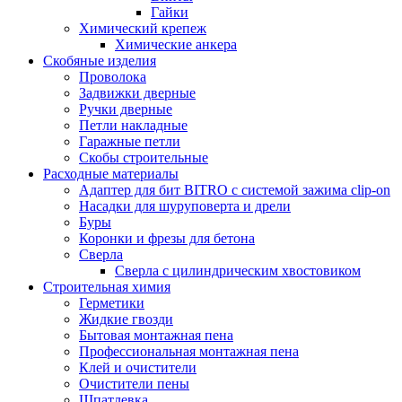
Гайки
Химический крепеж
Химические анкера
Скобяные изделия
Проволока
Задвижки дверные
Ручки дверные
Петли накладные
Гаражные петли
Скобы строительные
Расходные материалы
Адаптер для бит BITRO с системой зажима clip-on
Насадки для шуруповерта и дрели
Буры
Коронки и фрезы для бетона
Сверла
Сверла с цилиндрическим хвостовиком
Строительная химия
Герметики
Жидкие гвозди
Бытовая монтажная пена
Профессиональная монтажная пена
Клей и очистители
Очистители пены
Шпатлевка