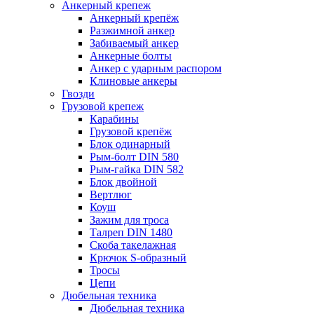
Анкерный крепеж
Анкерный крепёж
Разжимной анкер
Забиваемый анкер
Анкерные болты
Анкер с ударным распором
Клиновые анкеры
Гвозди
Грузовой крепеж
Карабины
Грузовой крепёж
Блок одинарный
Рым-болт DIN 580
Рым-гайка DIN 582
Блок двойной
Вертлюг
Коуш
Зажим для троса
Талреп DIN 1480
Скоба такелажная
Крючок S-образный
Тросы
Цепи
Дюбельная техника
Дюбельная техника