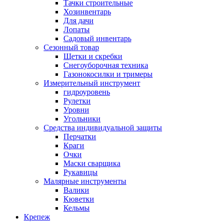
Тачки строительные
Хозинвентарь
Для дачи
Лопаты
Садовый инвентарь
Сезонный товар
Щетки и скребки
Снегоуборочная техника
Газонокосилки и тримеры
Измерительный инструмент
гидроуровень
Рулетки
Уровни
Угольники
Средства индивидуальной защиты
Перчатки
Краги
Очки
Маски сварщика
Рукавицы
Малярные инструменты
Валики
Кюветки
Кельмы
Крепеж