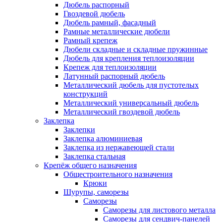
Дюбель распорный
Гвоздевой дюбель
Дюбель рамный, фасадный
Рамные металлические дюбели
Рамный крепеж
Дюбели складные и складные пружинные
Дюбель для крепления теплоизоляции
Крепеж для теплоизоляции
Латунный распорный дюбель
Металлический дюбель для пустотелых
конструкций
Металлический универсальный дюбель
Металлический гвоздевой дюбель
Заклепка
Заклепки
Заклепка алюминиевая
Заклепка из нержавеющей стали
Заклепка стальная
Крепёж общего назначения
Общестроительного назначения
Крюки
Шурупы, саморезы
Саморезы
Саморезы для листового металла
Саморезы для сендвич-панелей