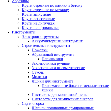
Абразивы
Круги отрезные по камню и бетону
Круги отрезные по металлу
Круги зачистные
Круги лепестковые
Круги на липучках
Круги шлифовальные
Инструменты
Электроинструменты
Аккумуляторный инструмент
Строительные инструменты
Ножовки
Абразивный инструмент
Напильники
Заклепочники ручные
Заклепочники пневматические
Стусла
Молотки
Ящики для инструмента
Пластмассовые боксы и металлические
ящики
Пистолеты для монтажной пены
Пистолеты для химических анкеров
Сад и огород
Шланги поливочные армированные