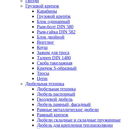
Гвозди
Грузовой крепеж
Карабины
Грузовой крепёж
Блок одинарный
Рым-болт DIN 580
Рым-гайка DIN 582
Блок двойной
Вертлюг
Коуш
Зажим для троса
Талреп DIN 1480
Скоба такелажная
Крючок S-образный
Тросы
Цепи
Дюбельная техника
Дюбельная техника
Дюбель распорный
Гвоздевой дюбель
Дюбель рамный, фасадный
Рамные металлические дюбели
Рамный крепеж
Дюбели складные и складные пружинные
Дюбель для крепления теплоизоляции