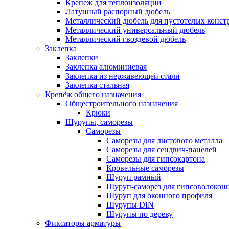
Крепеж для теплоизоляции
Латунный распорный дюбель
Металлический дюбель для пустотелых конст
Металлический универсальный дюбель
Металлический гвоздевой дюбель
Заклепка
Заклепки
Заклепка алюминиевая
Заклепка из нержавеющей стали
Заклепка стальная
Крепёж общего назначения
Общестроительного назначения
Крюки
Шурупы, саморезы
Саморезы
Саморезы для листового металла
Саморезы для сендвич-панелей
Саморезы для гипсокартона
Кровельные саморезы
Шуруп рамный
Шуруп-саморез для гипсоволокон
Шуруп для оконного профиля
Шурупы DIN
Шурупы по дереву
Фиксаторы арматуры