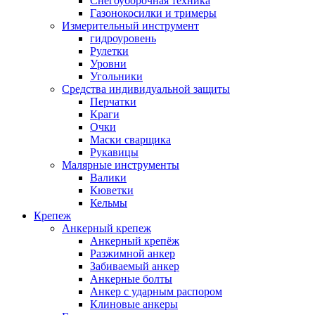
Снегоуборочная техника
Газонокосилки и тримеры
Измерительный инструмент
гидроуровень
Рулетки
Уровни
Угольники
Средства индивидуальной защиты
Перчатки
Краги
Очки
Маски сварщика
Рукавицы
Малярные инструменты
Валики
Кюветки
Кельмы
Крепеж
Анкерный крепеж
Анкерный крепёж
Разжимной анкер
Забиваемый анкер
Анкерные болты
Анкер с ударным распором
Клиновые анкеры