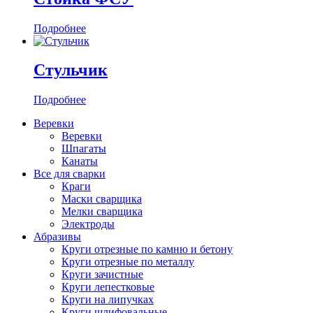
Подробнее
Стульчик
Подробнее
Веревки
Веревки
Шпагаты
Канаты
Все для сварки
Краги
Маски сварщика
Мелки сварщика
Электроды
Абразивы
Круги отрезные по камню и бетону
Круги отрезные по металлу
Круги зачистные
Круги лепестковые
Круги на липучках
Круги шлифовальные