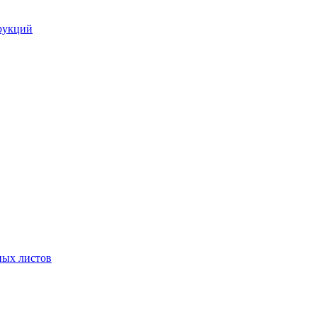
рукций
ных листов