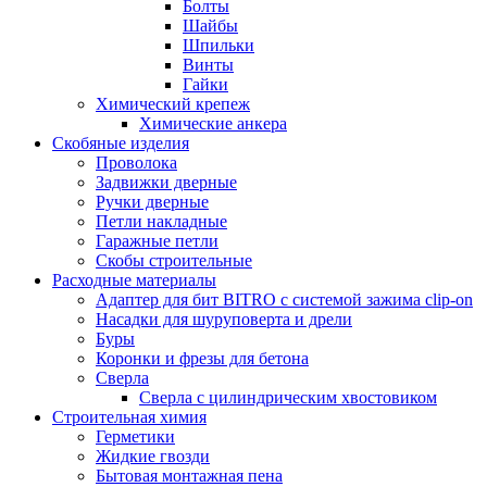
Болты
Шайбы
Шпильки
Винты
Гайки
Химический крепеж
Химические анкера
Скобяные изделия
Проволока
Задвижки дверные
Ручки дверные
Петли накладные
Гаражные петли
Скобы строительные
Расходные материалы
Адаптер для бит BITRO с системой зажима clip-on
Насадки для шуруповерта и дрели
Буры
Коронки и фрезы для бетона
Сверла
Сверла с цилиндрическим хвостовиком
Строительная химия
Герметики
Жидкие гвозди
Бытовая монтажная пена