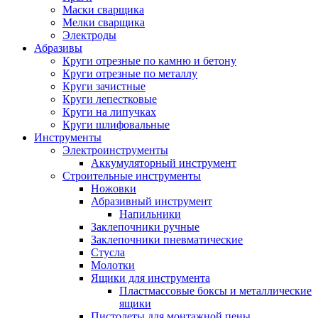
Маски сварщика
Мелки сварщика
Электроды
Абразивы
Круги отрезные по камню и бетону
Круги отрезные по металлу
Круги зачистные
Круги лепестковые
Круги на липучках
Круги шлифовальные
Инструменты
Электроинструменты
Аккумуляторный инструмент
Строительные инструменты
Ножовки
Абразивный инструмент
Напильники
Заклепочники ручные
Заклепочники пневматические
Стусла
Молотки
Ящики для инструмента
Пластмассовые боксы и металлические
ящики
Пистолеты для монтажной пены