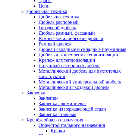
Тросы
Цепи
Дюбельная техника
Дюбельная техника
Дюбель распорный
Гвоздевой дюбель
Дюбель рамный, фасадный
Рамные металлические дюбели
Рамный крепеж
Дюбели складные и складные пружинные
Дюбель для крепления теплоизоляции
Крепеж для теплоизоляции
Латунный распорный дюбель
Металлический дюбель для пустотелых
конструкций
Металлический универсальный дюбель
Металлический гвоздевой дюбель
Заклепка
Заклепки
Заклепка алюминиевая
Заклепка из нержавеющей стали
Заклепка стальная
Крепёж общего назначения
Общестроительного назначения
Крюки