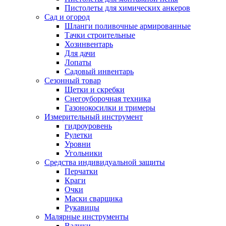
Пистолеты для химических анкеров
Сад и огород
Шланги поливочные армированные
Тачки строительные
Хозинвентарь
Для дачи
Лопаты
Садовый инвентарь
Сезонный товар
Щетки и скребки
Снегоуборочная техника
Газонокосилки и тримеры
Измерительный инструмент
гидроуровень
Рулетки
Уровни
Угольники
Средства индивидуальной защиты
Перчатки
Краги
Очки
Маски сварщика
Рукавицы
Малярные инструменты
Валики