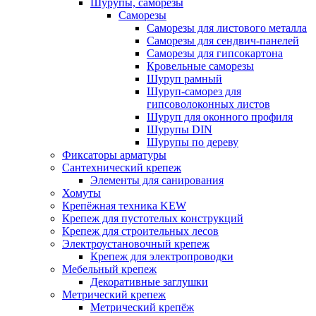
Шурупы, саморезы
Саморезы
Саморезы для листового металла
Саморезы для сендвич-панелей
Саморезы для гипсокартона
Кровельные саморезы
Шуруп рамный
Шуруп-саморез для
гипсоволоконных листов
Шуруп для оконного профиля
Шурупы DIN
Шурупы по дереву
Фиксаторы арматуры
Сантехнический крепеж
Элементы для санирования
Хомуты
Крепёжная техника KEW
Крепеж для пустотелых конструкций
Крепеж для строительных лесов
Электроустановочный крепеж
Крепеж для электропроводки
Мебельный крепеж
Декоративные заглушки
Метрический крепеж
Метрический крепёж