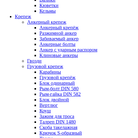
Кюветки
Кельмы
Крепеж
Анкерный крепеж
Анкерный крепёж
Разжимной анкер
Забиваемый анкер
Анкерные болты
Анкер с ударным распором
Клиновые анкеры
Гвозди
Грузовой крепеж
Карабины
Грузовой крепёж
Блок одинарный
Рым-болт DIN 580
Рым-гайка DIN 582
Блок двойной
Вертлюг
Коуш
Зажим для троса
Талреп DIN 1480
Скоба такелажная
Крючок S-образный