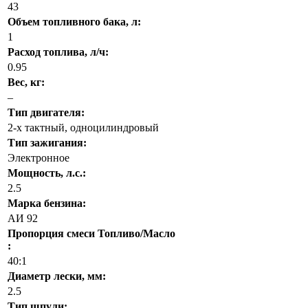
43
Объем топливного бака, л:
1
Расход топлива, л/ч:
0.95
Вес, кг:
–
Тип двигателя:
2-x тактный, одноцилиндровый
Тип зажигания:
Электронное
Мощность, л.с.:
2.5
Марка бензина:
АИ 92
Пропорция смеси Топливо/Масло
:
40:1
Диаметр лески, мм:
2.5
Тип шпули: