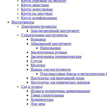
Круги отрезные по металлу
Круги зачистные
Круги лепестковые
Круги на липучках
Круги шлифовальные
Инструменты
Электроинструменты
Аккумуляторный инструмент
Строительные инструменты
Ножовки
Абразивный инструмент
Напильники
Заклепочники ручные
Заклепочники пневматические
Стусла
Молотки
Ящики для инструмента
Пластмассовые боксы и металлические
Пистолеты для монтажной пены
Пистолеты для химических анкеров
Сад и огород
Шланги поливочные армированные
Тачки строительные
Хозинвентарь
Для дачи