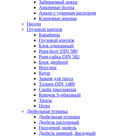
Забиваемый анкер
Анкерные болты
Анкер с ударным распором
Клиновые анкеры
Гвозди
Грузовой крепеж
Карабины
Грузовой крепёж
Блок одинарный
Рым-болт DIN 580
Рым-гайка DIN 582
Блок двойной
Вертлюг
Коуш
Зажим для троса
Талреп DIN 1480
Скоба такелажная
Крючок S-образный
Тросы
Цепи
Дюбельная техника
Дюбельная техника
Дюбель распорный
Гвоздевой дюбель
Дюбель рамный, фасадный