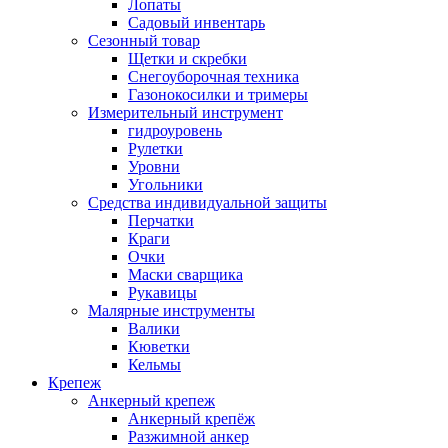
Лопаты
Садовый инвентарь
Сезонный товар
Щетки и скребки
Снегоуборочная техника
Газонокосилки и тримеры
Измерительный инструмент
гидроуровень
Рулетки
Уровни
Угольники
Средства индивидуальной защиты
Перчатки
Краги
Очки
Маски сварщика
Рукавицы
Малярные инструменты
Валики
Кюветки
Кельмы
Крепеж
Анкерный крепеж
Анкерный крепёж
Разжимной анкер