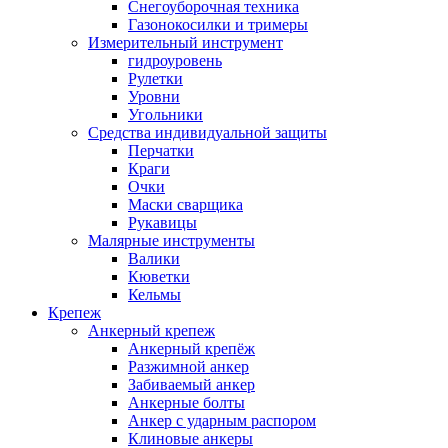
Снегоуборочная техника
Газонокосилки и тримеры
Измерительный инструмент
гидроуровень
Рулетки
Уровни
Угольники
Средства индивидуальной защиты
Перчатки
Краги
Очки
Маски сварщика
Рукавицы
Малярные инструменты
Валики
Кюветки
Кельмы
Крепеж
Анкерный крепеж
Анкерный крепёж
Разжимной анкер
Забиваемый анкер
Анкерные болты
Анкер с ударным распором
Клиновые анкеры