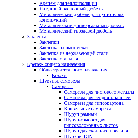
Крепеж для теплоизоляции
Латунный распорный дюбель
Металлический дюбель для пустотелых
конструкций
Металлический универсальный дюбель
Металлический гвоздевой дюбель
Заклепка
Заклепки
Заклепка алюминиевая
Заклепка из нержавеющей стали
Заклепка стальная
Крепёж общего назначения
Общестроительного назначения
Крюки
Шурупы, саморезы
Саморезы
Саморезы для листового металла
Саморезы для сендвич-панелей
Саморезы для гипсокартона
Кровельные саморезы
Шуруп рамный
Шуруп-саморез для
гипсоволоконных листов
Шуруп для оконного профиля
Шурупы DIN