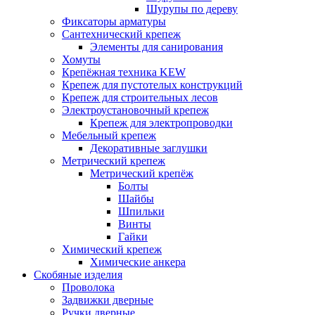
Шурупы по дереву
Фиксаторы арматуры
Сантехнический крепеж
Элементы для санирования
Хомуты
Крепёжная техника KEW
Крепеж для пустотелых конструкций
Крепеж для строительных лесов
Электроустановочный крепеж
Крепеж для электропроводки
Мебельный крепеж
Декоративные заглушки
Метрический крепеж
Метрический крепёж
Болты
Шайбы
Шпильки
Винты
Гайки
Химический крепеж
Химические анкера
Скобяные изделия
Проволока
Задвижки дверные
Ручки дверные