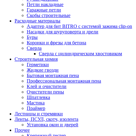
Петли накладные
Гаражные петли
Скобы строительные
Расходные материалы
Адаптер для бит BITRO с системой зажима clip-on
Насадки для шуруповерта и дрели
Буры
Коронки и фрезы для бетона
Сверла
Сверла с цилиндрическим хвостовиком
Строительная химия
Герметики
Жидкие гвозди
Бытовая монтажная пена
Профессиональная монтажная пена
Клей и очистители
Очистители пены
Шпатлевка
Мастика
Праймер
Лестницы и стремянки
Ленты, ПСУЛ, скотч, изолента
Установка окон и дверей
Прочее
Крепежный тестер