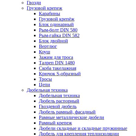
Гвозди
Грузовой крепеж
Карабины
Грузовой крепёж
Блок одинарный
Рым-болт DIN 580
Рым-гайка DIN 582
Блок двойной
Вертлюг
Коуш
Зажим для троса
Талреп DIN 1480
Скоба такелажная
Крючок S-образный
Тросы
Цепи
Дюбельная техника
Дюбельная техника
Дюбель распорный
Гвоздевой дюбель
Дюбель рамный, фасадный
Рамные металлические дюбели
Рамный крепеж
Дюбели складные и складные пружинные
Дюбель для крепления теплоизоляции