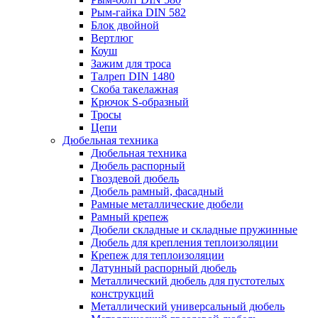
Рым-гайка DIN 582
Блок двойной
Вертлюг
Коуш
Зажим для троса
Талреп DIN 1480
Скоба такелажная
Крючок S-образный
Тросы
Цепи
Дюбельная техника
Дюбельная техника
Дюбель распорный
Гвоздевой дюбель
Дюбель рамный, фасадный
Рамные металлические дюбели
Рамный крепеж
Дюбели складные и складные пружинные
Дюбель для крепления теплоизоляции
Крепеж для теплоизоляции
Латунный распорный дюбель
Металлический дюбель для пустотелых
конструкций
Металлический универсальный дюбель