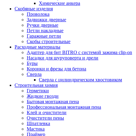
Химические анкера
Скобяные изделия
Проволока
Задвижки дверные
Ручки дверные
Петли накладные
Гаражные петли
Скобы строительные
Расходные материалы
Адаптер для бит BITRO с системой зажима clip-on
Насадки для шуруповерта и дрели
Буры
Коронки и фрезы для бетона
Сверла
Сверла с цилиндрическим хвостовиком
Строительная химия
Герметики
Жидкие гвозди
Бытовая монтажная пена
Профессиональная монтажная пена
Клей и очистители
Очистители пены
Шпатлевка
Мастика
Праймер