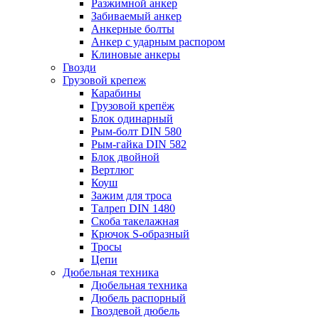
Разжимной анкер
Забиваемый анкер
Анкерные болты
Анкер с ударным распором
Клиновые анкеры
Гвозди
Грузовой крепеж
Карабины
Грузовой крепёж
Блок одинарный
Рым-болт DIN 580
Рым-гайка DIN 582
Блок двойной
Вертлюг
Коуш
Зажим для троса
Талреп DIN 1480
Скоба такелажная
Крючок S-образный
Тросы
Цепи
Дюбельная техника
Дюбельная техника
Дюбель распорный
Гвоздевой дюбель