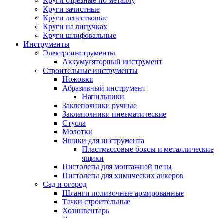
Круги отрезные по металлу
Круги зачистные
Круги лепестковые
Круги на липучках
Круги шлифовальные
Инструменты
Электроинструменты
Аккумуляторный инструмент
Строительные инструменты
Ножовки
Абразивный инструмент
Напильники
Заклепочники ручные
Заклепочники пневматические
Стусла
Молотки
Ящики для инструмента
Пластмассовые боксы и металлические
ящики
Пистолеты для монтажной пены
Пистолеты для химических анкеров
Сад и огород
Шланги поливочные армированные
Тачки строительные
Хозинвентарь