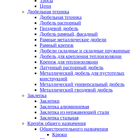
Тросы
Цепи
Дюбельная техника
Дюбельная техника
Дюбель распорный
Гвоздевой дюбель
Дюбель рамный, фасадный
Рамные металлические дюбели
Рамный крепеж
Дюбели складные и складные пружинные
Дюбель для крепления теплоизоляции
Крепеж для теплоизоляции
Латунный распорный дюбель
Металлический дюбель для пустотелых
конструкций
Металлический универсальный дюбель
Металлический гвоздевой дюбель
Заклепка
Заклепки
Заклепка алюминиевая
Заклепка из нержавеющей стали
Заклепка стальная
Крепёж общего назначения
Общестроительного назначения
Крюки