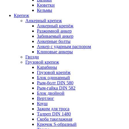
Кюветки
Кельмы
Крепеж
Анкерный крепеж
Анкерный крепёж
Разжимной анкер
Забиваемый анкер
Анкерные болты
Анкер с ударным распором
Клиновые анкеры
Гвозди
Грузовой крепеж
Карабины
Грузовой крепёж
Блок одинарный
Рым-болт DIN 580
Рым-гайка DIN 582
Блок двойной
Вертлюг
Коуш
Зажим для троса
Талреп DIN 1480
Скоба такелажная
Крючок S-образный