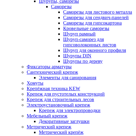
Шурупы, саморезы
Саморезы
Саморезы для листового металла
Саморезы для сендвич-панелей
Саморезы для гипсокартона
Кровельные саморезы
Шуруп рамный
Шуруп-саморез для
гипсоволоконных листов
Шуруп для оконного профиля
Шурупы DIN
Шурупы по дереву
Фиксаторы арматуры
Сантехнический крепеж
Элементы для санирования
Хомуты
Крепёжная техника KEW
Крепеж для пустотелых конструкций
Крепеж для строительных лесов
Электроустановочный крепеж
Крепеж для электропроводки
Мебельный крепеж
Декоративные заглушки
Метрический крепеж
Метрический крепёж