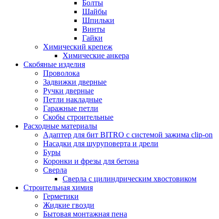
Болты
Шайбы
Шпильки
Винты
Гайки
Химический крепеж
Химические анкера
Скобяные изделия
Проволока
Задвижки дверные
Ручки дверные
Петли накладные
Гаражные петли
Скобы строительные
Расходные материалы
Адаптер для бит BITRO с системой зажима clip-on
Насадки для шуруповерта и дрели
Буры
Коронки и фрезы для бетона
Сверла
Сверла с цилиндрическим хвостовиком
Строительная химия
Герметики
Жидкие гвозди
Бытовая монтажная пена