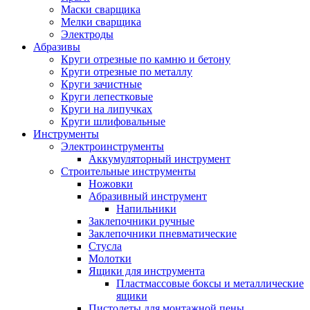
Маски сварщика
Мелки сварщика
Электроды
Абразивы
Круги отрезные по камню и бетону
Круги отрезные по металлу
Круги зачистные
Круги лепестковые
Круги на липучках
Круги шлифовальные
Инструменты
Электроинструменты
Аккумуляторный инструмент
Строительные инструменты
Ножовки
Абразивный инструмент
Напильники
Заклепочники ручные
Заклепочники пневматические
Стусла
Молотки
Ящики для инструмента
Пластмассовые боксы и металлические
ящики
Пистолеты для монтажной пены