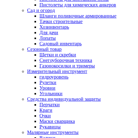
Пистолеты для химических анкеров
Сад и огород
Шланги поливочные армированные
Тачки строительные
Хозинвентарь
Для дачи
Лопаты
Садовый инвентарь
Сезонный товар
Щетки и скребки
Снегоуборочная техника
Газонокосилки и тримеры
Измерительный инструмент
гидроуровень
Рулетки
Уровни
Угольники
Средства индивидуальной защиты
Перчатки
Краги
Очки
Маски сварщика
Рукавицы
Малярные инструменты
Валики