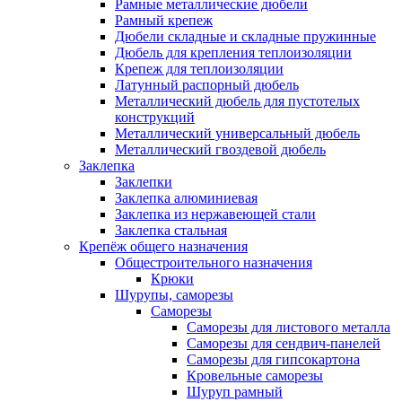
Рамные металлические дюбели
Рамный крепеж
Дюбели складные и складные пружинные
Дюбель для крепления теплоизоляции
Крепеж для теплоизоляции
Латунный распорный дюбель
Металлический дюбель для пустотелых
конструкций
Металлический универсальный дюбель
Металлический гвоздевой дюбель
Заклепка
Заклепки
Заклепка алюминиевая
Заклепка из нержавеющей стали
Заклепка стальная
Крепёж общего назначения
Общестроительного назначения
Крюки
Шурупы, саморезы
Саморезы
Саморезы для листового металла
Саморезы для сендвич-панелей
Саморезы для гипсокартона
Кровельные саморезы
Шуруп рамный