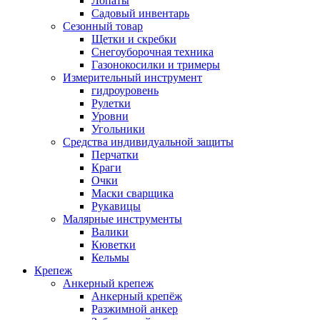
Лопаты
Садовый инвентарь
Сезонный товар
Щетки и скребки
Снегоуборочная техника
Газонокосилки и тримеры
Измерительный инструмент
гидроуровень
Рулетки
Уровни
Угольники
Средства индивидуальной защиты
Перчатки
Краги
Очки
Маски сварщика
Рукавицы
Малярные инструменты
Валики
Кюветки
Кельмы
Крепеж
Анкерный крепеж
Анкерный крепёж
Разжимной анкер