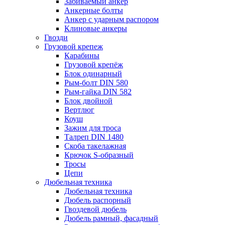
Забиваемый анкер
Анкерные болты
Анкер с ударным распором
Клиновые анкеры
Гвозди
Грузовой крепеж
Карабины
Грузовой крепёж
Блок одинарный
Рым-болт DIN 580
Рым-гайка DIN 582
Блок двойной
Вертлюг
Коуш
Зажим для троса
Талреп DIN 1480
Скоба такелажная
Крючок S-образный
Тросы
Цепи
Дюбельная техника
Дюбельная техника
Дюбель распорный
Гвоздевой дюбель
Дюбель рамный, фасадный