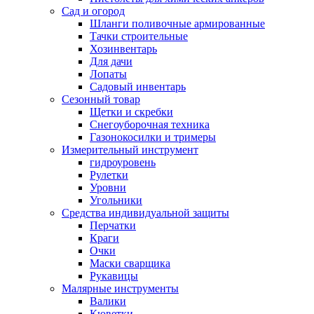
Сад и огород
Шланги поливочные армированные
Тачки строительные
Хозинвентарь
Для дачи
Лопаты
Садовый инвентарь
Сезонный товар
Щетки и скребки
Снегоуборочная техника
Газонокосилки и тримеры
Измерительный инструмент
гидроуровень
Рулетки
Уровни
Угольники
Средства индивидуальной защиты
Перчатки
Краги
Очки
Маски сварщика
Рукавицы
Малярные инструменты
Валики
Кюветки