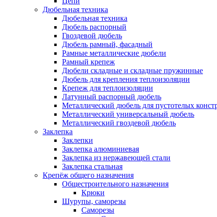
Цепи
Дюбельная техника
Дюбельная техника
Дюбель распорный
Гвоздевой дюбель
Дюбель рамный, фасадный
Рамные металлические дюбели
Рамный крепеж
Дюбели складные и складные пружинные
Дюбель для крепления теплоизоляции
Крепеж для теплоизоляции
Латунный распорный дюбель
Металлический дюбель для пустотелых конст
Металлический универсальный дюбель
Металлический гвоздевой дюбель
Заклепка
Заклепки
Заклепка алюминиевая
Заклепка из нержавеющей стали
Заклепка стальная
Крепёж общего назначения
Общестроительного назначения
Крюки
Шурупы, саморезы
Саморезы