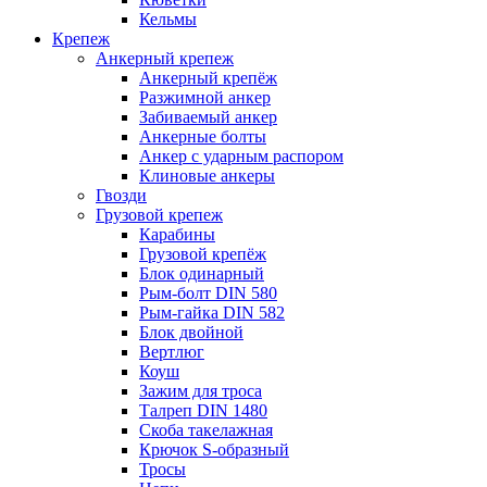
Кельмы
Крепеж
Анкерный крепеж
Анкерный крепёж
Разжимной анкер
Забиваемый анкер
Анкерные болты
Анкер с ударным распором
Клиновые анкеры
Гвозди
Грузовой крепеж
Карабины
Грузовой крепёж
Блок одинарный
Рым-болт DIN 580
Рым-гайка DIN 582
Блок двойной
Вертлюг
Коуш
Зажим для троса
Талреп DIN 1480
Скоба такелажная
Крючок S-образный
Тросы