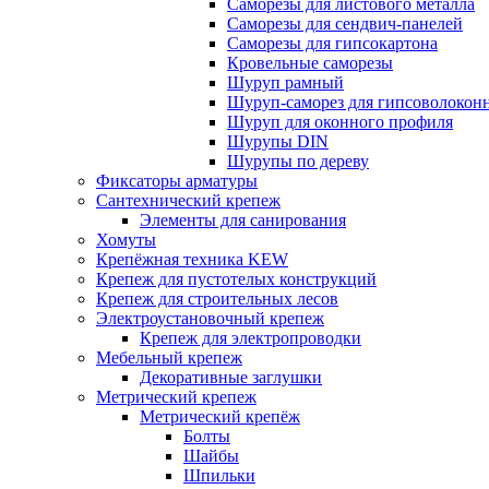
Саморезы для листового металла
Саморезы для сендвич-панелей
Саморезы для гипсокартона
Кровельные саморезы
Шуруп рамный
Шуруп-саморез для гипсоволокон
Шуруп для оконного профиля
Шурупы DIN
Шурупы по дереву
Фиксаторы арматуры
Сантехнический крепеж
Элементы для санирования
Хомуты
Крепёжная техника KEW
Крепеж для пустотелых конструкций
Крепеж для строительных лесов
Электроустановочный крепеж
Крепеж для электропроводки
Мебельный крепеж
Декоративные заглушки
Метрический крепеж
Метрический крепёж
Болты
Шайбы
Шпильки