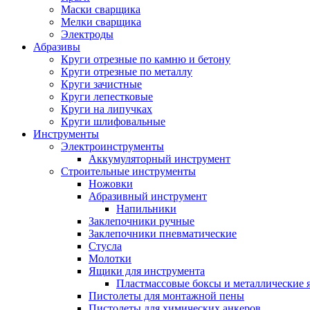
Маски сварщика
Мелки сварщика
Электроды
Абразивы
Круги отрезные по камню и бетону
Круги отрезные по металлу
Круги зачистные
Круги лепестковые
Круги на липучках
Круги шлифовальные
Инструменты
Электроинструменты
Аккумуляторный инструмент
Строительные инструменты
Ножовки
Абразивный инструмент
Напильники
Заклепочники ручные
Заклепочники пневматические
Стусла
Молотки
Ящики для инструмента
Пластмассовые боксы и металлические
Пистолеты для монтажной пены
Пистолеты для химических анкеров