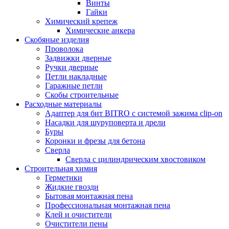
Винты
Гайки
Химический крепеж
Химические анкера
Скобяные изделия
Проволока
Задвижки дверные
Ручки дверные
Петли накладные
Гаражные петли
Скобы строительные
Расходные материалы
Адаптер для бит BITRO с системой зажима clip-on
Насадки для шуруповерта и дрели
Буры
Коронки и фрезы для бетона
Сверла
Сверла с цилиндрическим хвостовиком
Строительная химия
Герметики
Жидкие гвозди
Бытовая монтажная пена
Профессиональная монтажная пена
Клей и очистители
Очистители пены