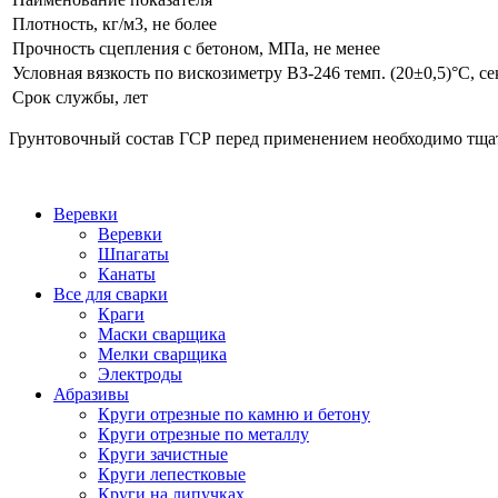
Плотность, кг/м3, не более
Прочность сцепления с бетоном, МПа, не менее
Условная вязкость по вискозиметру ВЗ-246 темп. (20±0,5)°С, се
Срок службы, лет
Грунтовочный состав ГСР перед применением необходимо тщат
Веревки
Веревки
Шпагаты
Канаты
Все для сварки
Краги
Маски сварщика
Мелки сварщика
Электроды
Абразивы
Круги отрезные по камню и бетону
Круги отрезные по металлу
Круги зачистные
Круги лепестковые
Круги на липучках