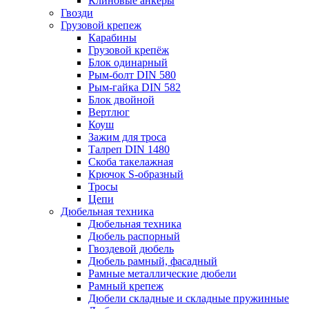
Клиновые анкеры
Гвозди
Грузовой крепеж
Карабины
Грузовой крепёж
Блок одинарный
Рым-болт DIN 580
Рым-гайка DIN 582
Блок двойной
Вертлюг
Коуш
Зажим для троса
Талреп DIN 1480
Скоба такелажная
Крючок S-образный
Тросы
Цепи
Дюбельная техника
Дюбельная техника
Дюбель распорный
Гвоздевой дюбель
Дюбель рамный, фасадный
Рамные металлические дюбели
Рамный крепеж
Дюбели складные и складные пружинные