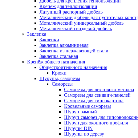
Дюбель для крепления теплоизоляции
Крепеж для теплоизоляции
Латунный распорный дюбель
Металлический дюбель для пустотелых конст
Металлический универсальный дюбель
Металлический гвоздевой дюбель
Заклепка
Заклепки
Заклепка алюминиевая
Заклепка из нержавеющей стали
Заклепка стальная
Крепёж общего назначения
Общестроительного назначения
Крюки
Шурупы, саморезы
Саморезы
Саморезы для листового металла
Саморезы для сендвич-панелей
Саморезы для гипсокартона
Кровельные саморезы
Шуруп рамный
Шуруп-саморез для гипсоволокон
Шуруп для оконного профиля
Шурупы DIN
Шурупы по дереву