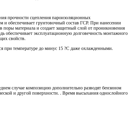
ения прочности сцепления пароизоляционных
м и обеспечивает грунтовочный состав ГСР. При нанесении
т в поры материала и создает защитный слой от проникновения
редь обеспечивает эксплуатационную долговечность монтажного
щих свойств.
ся при температуре до минус 15 ?С даже охлажденными.
еднем случае композицию дополнительно разводят бензином
ческой и другой поверхности. . Время высыхания однослойного