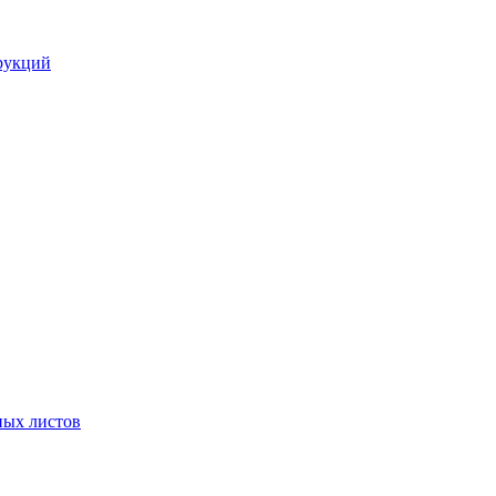
рукций
ных листов