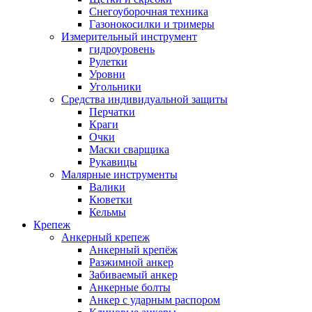
Снегоуборочная техника
Газонокосилки и тримеры
Измерительный инструмент
гидроуровень
Рулетки
Уровни
Угольники
Средства индивидуальной защиты
Перчатки
Краги
Очки
Маски сварщика
Рукавицы
Малярные инструменты
Валики
Кюветки
Кельмы
Крепеж
Анкерный крепеж
Анкерный крепёж
Разжимной анкер
Забиваемый анкер
Анкерные болты
Анкер с ударным распором