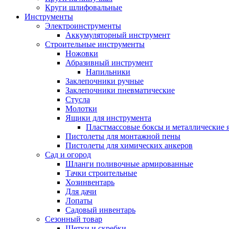
Круги шлифовальные
Инструменты
Электроинструменты
Аккумуляторный инструмент
Строительные инструменты
Ножовки
Абразивный инструмент
Напильники
Заклепочники ручные
Заклепочники пневматические
Стусла
Молотки
Ящики для инструмента
Пластмассовые боксы и металлические
Пистолеты для монтажной пены
Пистолеты для химических анкеров
Сад и огород
Шланги поливочные армированные
Тачки строительные
Хозинвентарь
Для дачи
Лопаты
Садовый инвентарь
Сезонный товар
Щетки и скребки