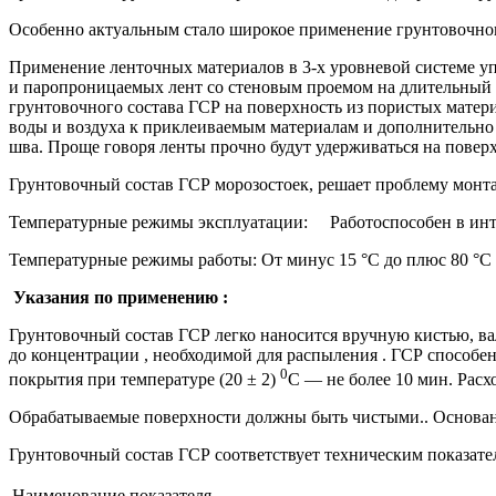
Особенно актуальным стало широкое применение грунтовочного
Применение ленточных материалов в 3-х уровневой системе 
и паропроницаемых лент со стеновым проемом на длительный 
грунтовочного состава ГСР на поверхность из пористых матери
воды и воздуха к приклеиваемым материалам и дополнительно 
шва. Проще говоря ленты прочно будут удерживаться на поверх
Грунтовочный состав ГСР морозостоек, решает проблему монта
Температурные режимы эксплуатации: Работоспособен в интер
Температурные режимы работы: От минус 15 °С до плюс 80 °С
Указания по применению :
Грунтовочный состав ГСР легко наносится вручную кистью, в
до концентрации , необходимой для распыления . ГСР способе
0
покрытия при температуре (20 ± 2)
С — не более 10 мин. Расхо
Обрабатываемые поверхности должны быть чистыми.. Основан
Грунтовочный состав ГСР соответствует техническим показате
Наименование показателя