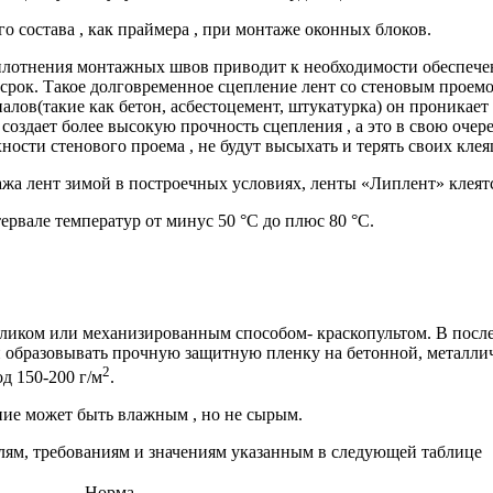
 состава , как праймера , при монтаже оконных блоков.
уплотнения монтажных швов приводит к необходимости обеспеч
срок. Такое долговременное сцепление лент со стеновым проемо
алов(такие как бетон, асбестоцемент, штукатурка) он проникае
создает более высокую прочность сцепления , а это в свою оче
ности стенового проема , не будут высыхать и терять своих клея
жа лент зимой в построечных условиях, ленты «Липлент» клеят
вале температур от минус 50 °С до плюс 80 °С.
аликом или механизированным способом- краскопультом. В посл
н образовывать прочную защитную пленку на бетонной, металли
2
д 150-200 г/м
.
ие может быть влажным , но не сырым.
лям, требованиям и значениям указанным в следующей таблице
Норма