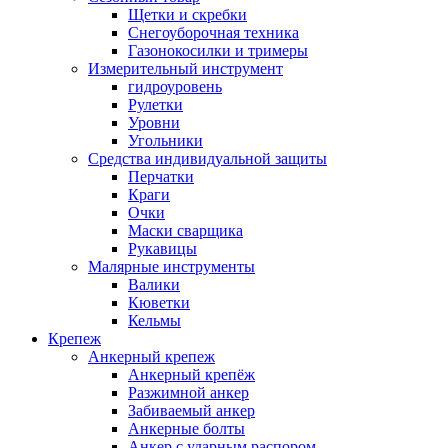
Щетки и скребки
Снегоуборочная техника
Газонокосилки и тримеры
Измерительный инструмент
гидроуровень
Рулетки
Уровни
Угольники
Средства индивидуальной защиты
Перчатки
Краги
Очки
Маски сварщика
Рукавицы
Малярные инструменты
Валики
Кюветки
Кельмы
Крепеж
Анкерный крепеж
Анкерный крепёж
Разжимной анкер
Забиваемый анкер
Анкерные болты
Анкер с ударным распором