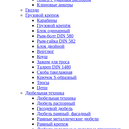
Клиновые анкеры
Гвозди
Грузовой крепеж
Карабины
Грузовой крепёж
Блок одинарный
Рым-болт DIN 580
Рым-гайка DIN 582
Блок двойной
Вертлюг
Коуш
Зажим для троса
Талреп DIN 1480
Скоба такелажная
Крючок S-образный
Тросы
Цепи
Дюбельная техника
Дюбельная техника
Дюбель распорный
Гвоздевой дюбель
Дюбель рамный, фасадный
Рамные металлические дюбели
Рамный крепеж