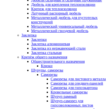
Дюбели складные и складные пружинные
Дюбель для крепления теплоизоляции
Крепеж для теплоизоляции
Латунный распорный дюбель
Металлический дюбель для пустотелых
конструкций
Металлический универсальный дюбель
Металлический гвоздевой дюбель
Заклепка
Заклепки
Заклепка алюминиевая
Заклепка из нержавеющей стали
Заклепка стальная
Крепёж общего назначения
Общестроительного назначения
Крюки
Шурупы, саморезы
Саморезы
Саморезы для листового металла
Саморезы для сендвич-панелей
Саморезы для гипсокартона
Кровельные саморезы
Шуруп рамный
Шуруп-саморез для
гипсоволоконных листов