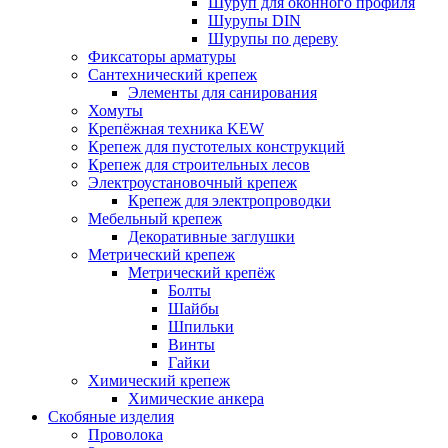
Шуруп для оконного профиля
Шурупы DIN
Шурупы по дереву
Фиксаторы арматуры
Сантехнический крепеж
Элементы для санирования
Хомуты
Крепёжная техника KEW
Крепеж для пустотелых конструкций
Крепеж для строительных лесов
Электроустановочный крепеж
Крепеж для электропроводки
Мебельный крепеж
Декоративные заглушки
Метрический крепеж
Метрический крепёж
Болты
Шайбы
Шпильки
Винты
Гайки
Химический крепеж
Химические анкера
Скобяные изделия
Проволока