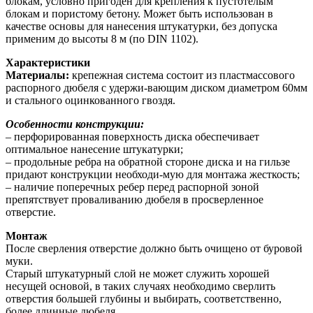
блокам, условно пригоден для крепления к пустотелым
блокам и пористому бетону. Может быть использован в
качестве основы для нанесения штукатурки, без допуска
применим до высоты 8 м (по DIN 1102).
Характеристики
Материалы:
крепежная система состоит из пластмассового
распорного дюбеля с удержи-вающим диском диаметром 60мм
и стального оцинкованного гвоздя.
Особенности конструкции:
– перфорированная поверхность диска обеспечивает
оптимальное нанесение штукатурки;
– продольные ребра на обратной стороне диска и на гильзе
придают конструкции необходи-мую для монтажа жесткость;
– наличие поперечных ребер перед распорной зоной
препятствует проваливанию дюбеля в просверленное
отверстие.
Монтаж
После сверления отверстие должно быть очищено от буровой
муки.
Старый штукатурный слой не может служить хорошей
несущей основой, в таких случаях необходимо сверлить
отверстия большей глубины и выбирать, соответственно,
более длинные дюбеля.