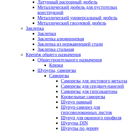
Латунный распорный дюбель
Металлический дюбель для пустотелых
конструкций
Металлический универсальный дюбель
Металлический гвоздевой дюбель
Заклепка
Заклепки
Заклепка алюминиевая
Заклепка из нержавеющей стали
Заклепка стальная
Крепёж общего назначения
Общестроительного назначения
Крюки
Шурупы, саморезы
Саморезы
Саморезы для листового металла
Саморезы для сендвич-панелей
Саморезы для гипсокартона
Кровельные саморезы
Шуруп рамный
Шуруп-саморез для
гипсоволоконных листов
Шуруп для оконного профиля
Шурупы DIN
Шурупы по дереву