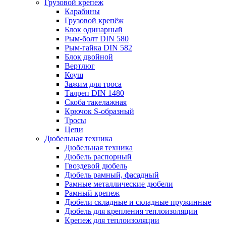
Грузовой крепеж
Карабины
Грузовой крепёж
Блок одинарный
Рым-болт DIN 580
Рым-гайка DIN 582
Блок двойной
Вертлюг
Коуш
Зажим для троса
Талреп DIN 1480
Скоба такелажная
Крючок S-образный
Тросы
Цепи
Дюбельная техника
Дюбельная техника
Дюбель распорный
Гвоздевой дюбель
Дюбель рамный, фасадный
Рамные металлические дюбели
Рамный крепеж
Дюбели складные и складные пружинные
Дюбель для крепления теплоизоляции
Крепеж для теплоизоляции