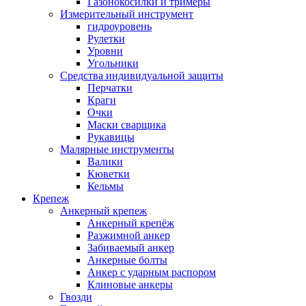
Газонокосилки и тримеры
Измерительный инструмент
гидроуровень
Рулетки
Уровни
Угольники
Средства индивидуальной защиты
Перчатки
Краги
Очки
Маски сварщика
Рукавицы
Малярные инструменты
Валики
Кюветки
Кельмы
Крепеж
Анкерный крепеж
Анкерный крепёж
Разжимной анкер
Забиваемый анкер
Анкерные болты
Анкер с ударным распором
Клиновые анкеры
Гвозди