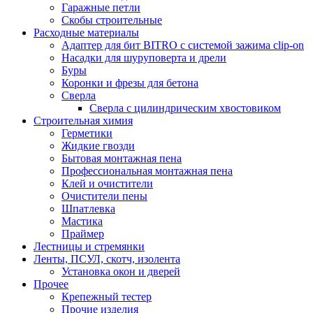
Гаражные петли
Скобы строительные
Расходные материалы
Адаптер для бит BITRO с системой зажима clip-on
Насадки для шуруповерта и дрели
Буры
Коронки и фрезы для бетона
Сверла
Сверла с цилиндрическим хвостовиком
Строительная химия
Герметики
Жидкие гвозди
Бытовая монтажная пена
Профессиональная монтажная пена
Клей и очистители
Очистители пены
Шпатлевка
Мастика
Праймер
Лестницы и стремянки
Ленты, ПСУЛ, скотч, изолента
Установка окон и дверей
Прочее
Крепежный тестер
Прочие изделия