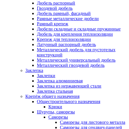
Дюбель распорный
Гвоздевой дюбель
Дюбель рамный, фасадный
Рамные металлические дюбели
Рамный крепеж
Дюбели складные и складные пружинные
Дюбель для крепления теплоизоляции
Крепеж для теплоизоляции
Латунный распорный дюбель
Металлический дюбель для пустотелых
конструкций
Металлический универсальный дюбель
Металлический гвоздевой дюбель
Заклепка
Заклепки
Заклепка алюминиевая
Заклепка из нержавеющей стали
Заклепка стальная
Крепёж общего назначения
Общестроительного назначения
Крюки
Шурупы, саморезы
Саморезы
Саморезы для листового металла
Саморезы для сендвич-панелей