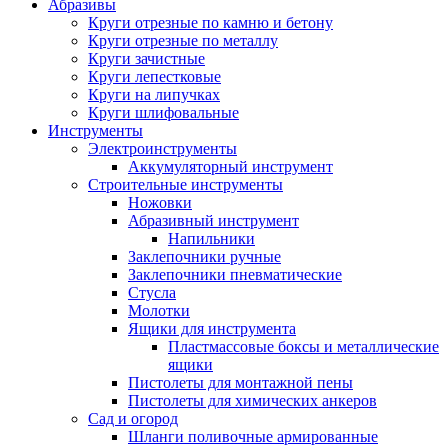
Абразивы
Круги отрезные по камню и бетону
Круги отрезные по металлу
Круги зачистные
Круги лепестковые
Круги на липучках
Круги шлифовальные
Инструменты
Электроинструменты
Аккумуляторный инструмент
Строительные инструменты
Ножовки
Абразивный инструмент
Напильники
Заклепочники ручные
Заклепочники пневматические
Стусла
Молотки
Ящики для инструмента
Пластмассовые боксы и металлические
ящики
Пистолеты для монтажной пены
Пистолеты для химических анкеров
Сад и огород
Шланги поливочные армированные