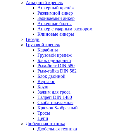
Анкерный крепеж
Анкерный крепёж
Разжимной анкер
Забиваемый анкер
Анкерные болты
Анкер с ударным распором
Клиновые анкеры
Гвозди
Грузовой крепеж
Карабины
Грузовой крепёж
Блок одинарный
Рым-болт DIN 580
Рым-гайка DIN 582
Блок двойной
Вертлюг
Коуш
Зажим для троса
Талреп DIN 1480
Скоба такелажная
Крючок S-образный
Тросы
Цепи
Дюбельная техника
Дюбельная техника