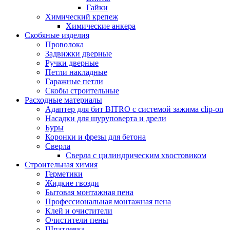
Гайки
Химический крепеж
Химические анкера
Скобяные изделия
Проволока
Задвижки дверные
Ручки дверные
Петли накладные
Гаражные петли
Скобы строительные
Расходные материалы
Адаптер для бит BITRO с системой зажима clip-on
Насадки для шуруповерта и дрели
Буры
Коронки и фрезы для бетона
Сверла
Сверла с цилиндрическим хвостовиком
Строительная химия
Герметики
Жидкие гвозди
Бытовая монтажная пена
Профессиональная монтажная пена
Клей и очистители
Очистители пены
Шпатлевка