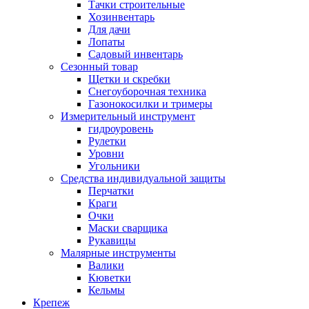
Тачки строительные
Хозинвентарь
Для дачи
Лопаты
Садовый инвентарь
Сезонный товар
Щетки и скребки
Снегоуборочная техника
Газонокосилки и тримеры
Измерительный инструмент
гидроуровень
Рулетки
Уровни
Угольники
Средства индивидуальной защиты
Перчатки
Краги
Очки
Маски сварщика
Рукавицы
Малярные инструменты
Валики
Кюветки
Кельмы
Крепеж