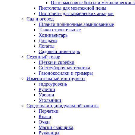
Пластмассовые боксы и металлические
Пистолеты для монтажной пены
Пистолеты для химических анкеров
Сад и огород
Шланги поливочные армированные
Тачки строительные
Хозинвентарь
Для дачи
Лопаты
Садовый инвентарь
Сезонный товар
Щетки и скребки
Снегоуборочная техника
Газонокосилки и тримеры
Измерительный инструмент
гидроуровень
Рулетки
Уровни
Угольники
Средства индивидуальной защиты
Перчатки
Краги
Очки
Маски сварщика
Рукавицы