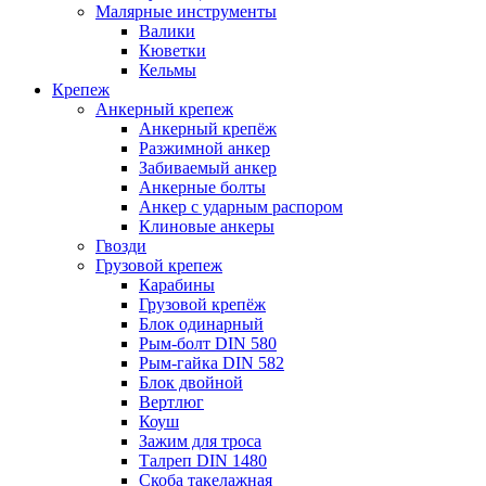
Малярные инструменты
Валики
Кюветки
Кельмы
Крепеж
Анкерный крепеж
Анкерный крепёж
Разжимной анкер
Забиваемый анкер
Анкерные болты
Анкер с ударным распором
Клиновые анкеры
Гвозди
Грузовой крепеж
Карабины
Грузовой крепёж
Блок одинарный
Рым-болт DIN 580
Рым-гайка DIN 582
Блок двойной
Вертлюг
Коуш
Зажим для троса
Талреп DIN 1480
Скоба такелажная