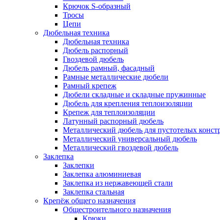
Крючок S-образный
Тросы
Цепи
Дюбельная техника
Дюбельная техника
Дюбель распорный
Гвоздевой дюбель
Дюбель рамный, фасадный
Рамные металлические дюбели
Рамный крепеж
Дюбели складные и складные пружинные
Дюбель для крепления теплоизоляции
Крепеж для теплоизоляции
Латунный распорный дюбель
Металлический дюбель для пустотелых конст
Металлический универсальный дюбель
Металлический гвоздевой дюбель
Заклепка
Заклепки
Заклепка алюминиевая
Заклепка из нержавеющей стали
Заклепка стальная
Крепёж общего назначения
Общестроительного назначения
Крюки