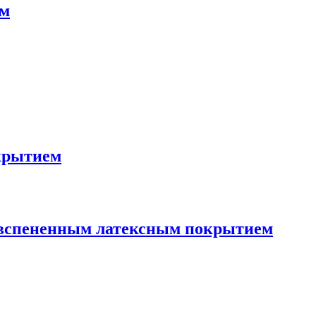
ом
крытием
 вспененным латексным покрытием