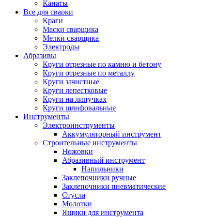
Канаты
Все для сварки
Краги
Маски сварщика
Мелки сварщика
Электроды
Абразивы
Круги отрезные по камню и бетону
Круги отрезные по металлу
Круги зачистные
Круги лепестковые
Круги на липучках
Круги шлифовальные
Инструменты
Электроинструменты
Аккумуляторный инструмент
Строительные инструменты
Ножовки
Абразивный инструмент
Напильники
Заклепочники ручные
Заклепочники пневматические
Стусла
Молотки
Ящики для инструмента