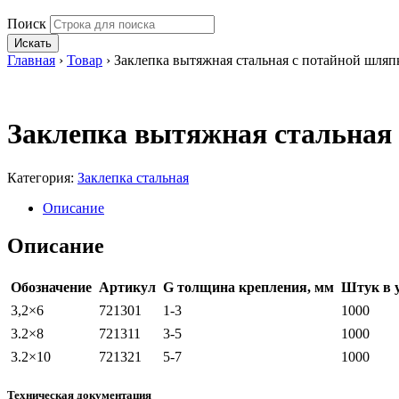
Поиск
Искать
Главная
›
Товар
›
Заклепка вытяжная стальная с потайной шляп
Заклепка вытяжная стальная 
Категория:
Заклепка стальная
Описание
Описание
Обозначение
Артикул
G толщина крепления, мм
Штук в 
3,2×6
721301
1-3
1000
3.2×8
721311
3-5
1000
3.2×10
721321
5-7
1000
Техническая документация