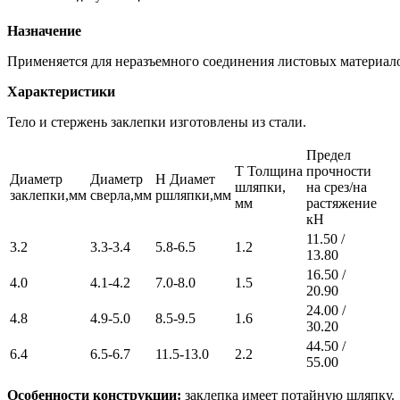
Назначение
Применяется для неразъемного соединения листовых материал
Характеристики
Тело и стержень заклепки изготовлены из стали.
Предел
T Толщина
прочности
Диаметр
Диаметр
Н Диамет
шляпки,
на срез/на
заклепки,мм
сверла,мм
ршляпки,мм
мм
растяжение
кН
11.50 /
3.2
3.3-3.4
5.8-6.5
1.2
13.80
16.50 /
4.0
4.1-4.2
7.0-8.0
1.5
20.90
24.00 /
4.8
4.9-5.0
8.5-9.5
1.6
30.20
44.50 /
6.4
6.5-6.7
11.5-13.0
2.2
55.00
Особенности конструкции:
заклепка имеет потайную шляпку.