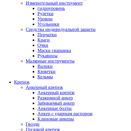
Измерительный инструмент
гидроуровень
Рулетки
Уровни
Угольники
Средства индивидуальной защиты
Перчатки
Краги
Очки
Маски сварщика
Рукавицы
Малярные инструменты
Валики
Кюветки
Кельмы
Крепеж
Анкерный крепеж
Анкерный крепёж
Разжимной анкер
Забиваемый анкер
Анкерные болты
Анкер с ударным распором
Клиновые анкеры
Гвозди
Грузовой крепеж