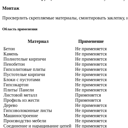
Монтаж
Просверлить скрепляемые материалы, смонтировать заклепку, 
Область применения
Материал
Применение
Бетон
Не применяется
Камень
Не применяется
Полнотелые кирпичи
Не применяется
Пенобетон
Не применяется
Гипсолитовые плиты
Не применяется
Пустотелые кирпичи
Не применяется
Блоки с пустотами
Не применяется
Гипсокартон
Не применяется
Плиты/ Панели
Не применяется
Листовой металл
Применяется
Профиль из жести
Применяется
Дерево
Не применяется
Гипсоволоконные листы
Не применяется
Машиностроение
Не применяется
Производство мебели
Не применяется
Соединение и наращивание цепей
Не применяется