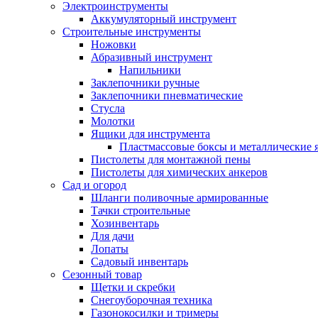
Электроинструменты
Аккумуляторный инструмент
Строительные инструменты
Ножовки
Абразивный инструмент
Напильники
Заклепочники ручные
Заклепочники пневматические
Стусла
Молотки
Ящики для инструмента
Пластмассовые боксы и металлические
Пистолеты для монтажной пены
Пистолеты для химических анкеров
Сад и огород
Шланги поливочные армированные
Тачки строительные
Хозинвентарь
Для дачи
Лопаты
Садовый инвентарь
Сезонный товар
Щетки и скребки
Снегоуборочная техника
Газонокосилки и тримеры