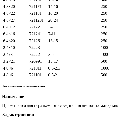
4.8×20
721171
14-16
250
4.8×22
721181
16-20
250
4.8×27
7211201
20-24
250
6.4×12
721221
3-7
250
6.4×16
721241
7-11
250
6.4×20
721261
13-15
250
2.4×10
72223
1000
2.4х8
72222
3-5
1000
3.2×21
720991
15-17
500
4.0×6
721011
0.5-2.5
1000
4.8×6
721101
0.5-2
500
Техническая документация
Назначение
Применяется для неразъемного соединения листовых материал
Характеристики