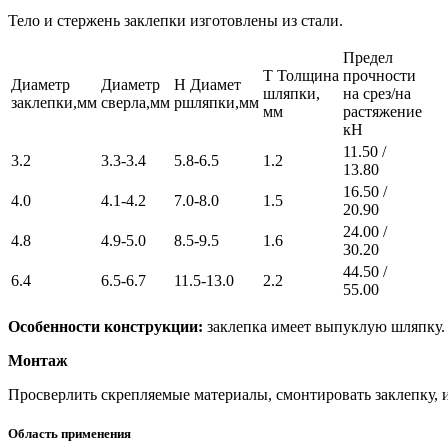
Тело и стержень заклепки изготовлены из стали.
Предел
T Толщина
прочности
Диаметр
Диаметр
Н Диамет
шляпки,
на срез/на
заклепки,мм
сверла,мм
ршляпки,мм
мм
растяжение
кН
11.50 /
3.2
3.3-3.4
5.8-6.5
1.2
13.80
16.50 /
4.0
4.1-4.2
7.0-8.0
1.5
20.90
24.00 /
4.8
4.9-5.0
8.5-9.5
1.6
30.20
44.50 /
6.4
6.5-6.7
11.5-13.0
2.2
55.00
Особенности конструкции:
заклепка имеет выпуклую шляпку.
Монтаж
Просверлить скрепляемые материалы, смонтировать заклепку, 
Область применения