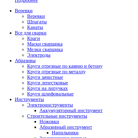
Подробнее
Веревки
Веревки
Шпагаты
Канаты
Все для сварки
Краги
Маски сварщика
Мелки сварщика
Электроды
Абразивы
Круги отрезные по камню и бетону
Круги отрезные по металлу
Круги зачистные
Круги лепестковые
Круги на липучках
Круги шлифовальные
Инструменты
Электроинструменты
Аккумуляторный инструмент
Строительные инструменты
Ножовки
Абразивный инструмент
Напильники