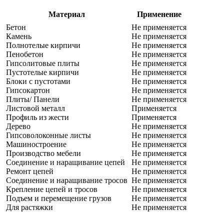
Материал
Применение
Бетон
Не применяется
Камень
Не применяется
Полнотелые кирпичи
Не применяется
Пенобетон
Не применяется
Гипсолитовые плиты
Не применяется
Пустотелые кирпичи
Не применяется
Блоки с пустотами
Не применяется
Гипсокартон
Не применяется
Плиты/ Панели
Не применяется
Листовой металл
Применяется
Профиль из жести
Применяется
Дерево
Не применяется
Гипсоволоконные листы
Не применяется
Машиностроение
Не применяется
Производство мебели
Не применяется
Соединение и наращивание цепей
Не применяется
Ремонт цепей
Не применяется
Соединение и наращивание тросов
Не применяется
Крепление цепей и тросов
Не применяется
Подъем и перемещение грузов
Не применяется
Для растяжки
Не применяется