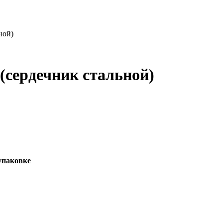
ной)
(сердечник стальной)
упаковке