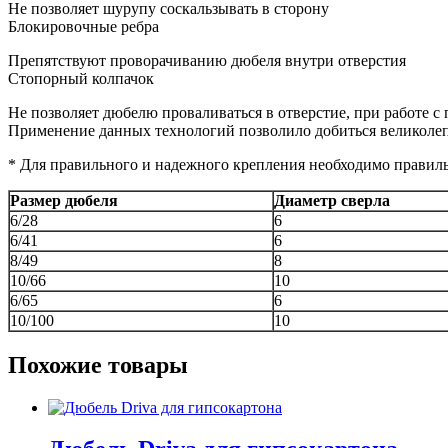
Не позволяет шурупу соскальзывать в сторону
Блокировочные ребра
Препятствуют проворачиванию дюбеля внутри отверстия
Стопорный колпачок
Не позволяет дюбелю проваливаться в отверстие, при работе с
Применение данных технологий позволило добиться великолеп
* Для правильного и надежного крепления необходимо правил
Размер дюбеля
Диаметр сверла
6/28
6
6/41
6
8/49
8
10/66
10
6/65
6
10/100
10
Похожие товары