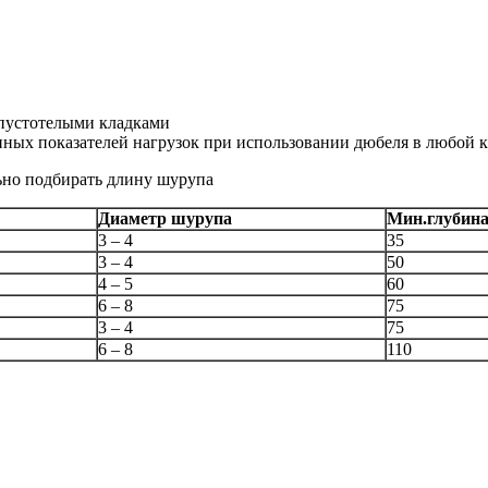
 пустотелыми кладками
ных показателей нагрузок при использовании дюбеля в любой к
ьно подбирать длину шурупа
Диаметр шурупа
Мин.глубина
3 – 4
35
3 – 4
50
4 – 5
60
6 – 8
75
3 – 4
75
6 – 8
110