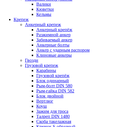
Валики
Кюветки
Кельмы
Крепеж
Анкерный крепеж
Анкерный крепёж
Разжимной анкер
Забиваемый анкер
Анкерные болты
Анкер с ударным распором
Клиновые анкеры
Гвозди
Грузовой крепеж
Карабины
Грузовой крепёж
Блок одинарный
Рым-болт DIN 580
Рым-гайка DIN 582
Блок двойной
Вертлюг
Коуш
Зажим для троса
Талреп DIN 1480
Скоба такелажная
Крючок S-образный