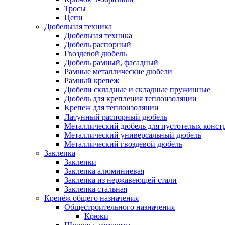
Тросы
Цепи
Дюбельная техника
Дюбельная техника
Дюбель распорный
Гвоздевой дюбель
Дюбель рамный, фасадный
Рамные металлические дюбели
Рамный крепеж
Дюбели складные и складные пружинные
Дюбель для крепления теплоизоляции
Крепеж для теплоизоляции
Латунный распорный дюбель
Металлический дюбель для пустотелых конст
Металлический универсальный дюбель
Металлический гвоздевой дюбель
Заклепка
Заклепки
Заклепка алюминиевая
Заклепка из нержавеющей стали
Заклепка стальная
Крепёж общего назначения
Общестроительного назначения
Крюки