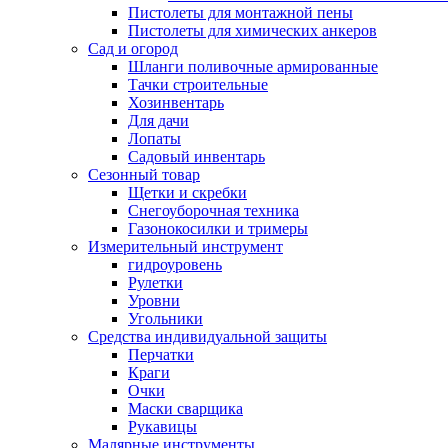
Пистолеты для монтажной пены
Пистолеты для химических анкеров
Сад и огород
Шланги поливочные армированные
Тачки строительные
Хозинвентарь
Для дачи
Лопаты
Садовый инвентарь
Сезонный товар
Щетки и скребки
Снегоуборочная техника
Газонокосилки и тримеры
Измерительный инструмент
гидроуровень
Рулетки
Уровни
Угольники
Средства индивидуальной защиты
Перчатки
Краги
Очки
Маски сварщика
Рукавицы
Малярные инструменты