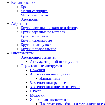
Все для сварки
Краги
Маски сварщика
Мелки сварщика
Электроды
Абразивы
Круги отрезные по камню и бетону
Круги отрезные по металлу
Круги зачистные
Круги лепестковые
Круги на липучках
Круги шлифовальные
Инструменты
Электроинструменты
Аккумуляторный инструмент
Строительные инструменты
Ножовки
Абразивный инструмент
Напильники
Заклепочники ручные
Заклепочники пневматические
Стусла
Молотки
Ящики для инструмента
Пластмассовые боксы и металлические