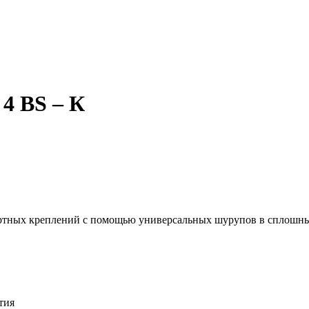
4 BS – К
артных креплений с помощью универсальных шурупов в сплошны
тия