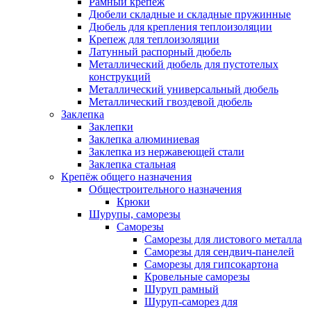
Рамный крепеж
Дюбели складные и складные пружинные
Дюбель для крепления теплоизоляции
Крепеж для теплоизоляции
Латунный распорный дюбель
Металлический дюбель для пустотелых
конструкций
Металлический универсальный дюбель
Металлический гвоздевой дюбель
Заклепка
Заклепки
Заклепка алюминиевая
Заклепка из нержавеющей стали
Заклепка стальная
Крепёж общего назначения
Общестроительного назначения
Крюки
Шурупы, саморезы
Саморезы
Саморезы для листового металла
Саморезы для сендвич-панелей
Саморезы для гипсокартона
Кровельные саморезы
Шуруп рамный
Шуруп-саморез для