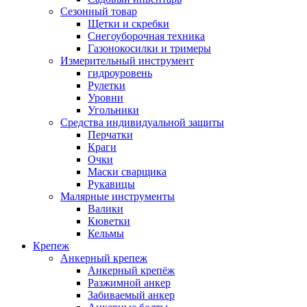
Сезонный товар
Щетки и скребки
Снегоуборочная техника
Газонокосилки и тримеры
Измерительный инструмент
гидроуровень
Рулетки
Уровни
Угольники
Средства индивидуальной защиты
Перчатки
Краги
Очки
Маски сварщика
Рукавицы
Малярные инструменты
Валики
Кюветки
Кельмы
Крепеж
Анкерный крепеж
Анкерный крепёж
Разжимной анкер
Забиваемый анкер