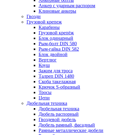
Анкерные болты
Анкер с ударным распором
Клиновые анкеры
Гвозди
Грузовой крепеж
Карабины
Грузовой крепёж
Блок одинарный
Рым-болт DIN 580
Рым-гайка DIN 582
Блок двойной
Вертлюг
Коуш
Зажим для троса
Талреп DIN 1480
Скоба такелажная
Крючок S-образный
Тросы
Цепи
Дюбельная техника
Дюбельная техника
Дюбель распорный
Гвоздевой дюбель
Дюбель рамный, фасадный
Рамные металлические дюбели