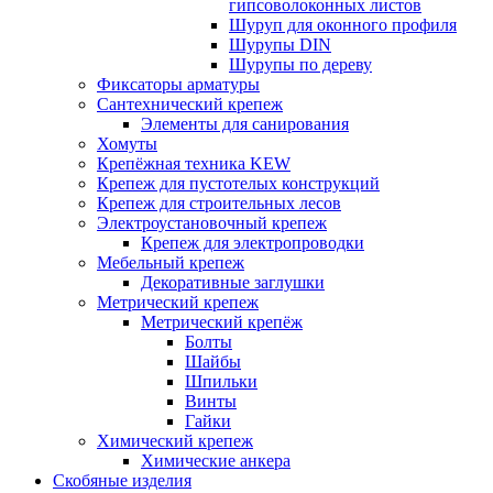
гипсоволоконных листов
Шуруп для оконного профиля
Шурупы DIN
Шурупы по дереву
Фиксаторы арматуры
Сантехнический крепеж
Элементы для санирования
Хомуты
Крепёжная техника KEW
Крепеж для пустотелых конструкций
Крепеж для строительных лесов
Электроустановочный крепеж
Крепеж для электропроводки
Мебельный крепеж
Декоративные заглушки
Метрический крепеж
Метрический крепёж
Болты
Шайбы
Шпильки
Винты
Гайки
Химический крепеж
Химические анкера
Скобяные изделия