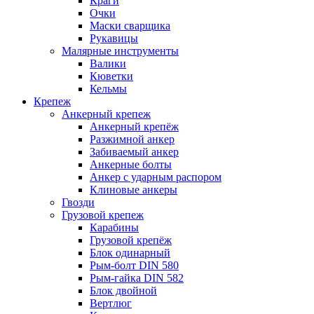
Краги
Очки
Маски сварщика
Рукавицы
Малярные инструменты
Валики
Кюветки
Кельмы
Крепеж
Анкерный крепеж
Анкерный крепёж
Разжимной анкер
Забиваемый анкер
Анкерные болты
Анкер с ударным распором
Клиновые анкеры
Гвозди
Грузовой крепеж
Карабины
Грузовой крепёж
Блок одинарный
Рым-болт DIN 580
Рым-гайка DIN 582
Блок двойной
Вертлюг