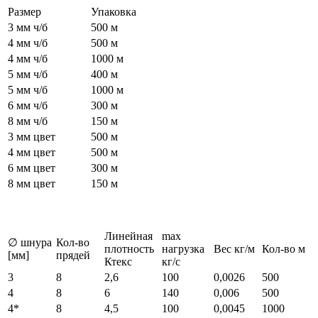
Размер
Упаковка
3 мм ч/б
500 м
4 мм ч/б
500 м
4 мм ч/б
1000 м
5 мм ч/б
400 м
5 мм ч/б
1000 м
6 мм ч/б
300 м
8 мм ч/б
150 м
3 мм цвет
500 м
4 мм цвет
500 м
6 мм цвет
300 м
8 мм цвет
150 м
Линейная
max
∅ шнура
Кол-во
плотность
нагрузка
Вес кг/м
Кол-во м
[мм]
прядей
Ктекс
кг/с
3
8
2,6
100
0,0026
500
4
8
6
140
0,006
500
4*
8
4,5
100
0,0045
1000