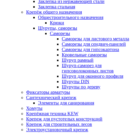
Заклепка из нержавеющей стали
Заклепка стальная
Крепёж общего назначения
Общестроительного назначения
Крюки
Шурупы, саморезы
Саморезы
Саморезы для листового металла
Саморезы для сендвич-панелей
Саморезы для гипсокартона
Кровельные саморезы
Шуруп рамный
Шуруп-саморез для
гипсоволоконных листов
Шуруп для оконного профиля
Шурупы DIN
Шурупы по дереву
Фиксаторы арматуры
Сантехнический крепеж
Элементы для санирования
Хомуты
Крепёжная техника KEW
Крепеж для пустотелых конструкций
Крепеж для строительных лесов
Электроустановочный крепеж