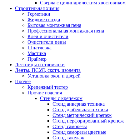
Сверла с цилиндрическим хвостовиком
Строительная химия
Герметики
Жидкие гвозди
Бытовая монтажная пена
Профессиональная монтажная пена
Клей и очистители
Очистители пены
Шпатлевка
Мастика
Праймер
Лестницы и стремянки
Ленты, ПСУЛ, скотч, изолента
Установка окон и дверей
Прочее
Крепежный тестер
Прочие изделия
Стенды с крепежом
Стенд анкерная техника
Стенд дюбельная техника
Стенд метрический крепеж
Стенд перфорированный крепеж
Стенд саморезы
Стенд саморезы цветные
Стенд такелаж