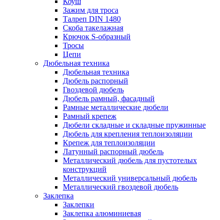
Коуш
Зажим для троса
Талреп DIN 1480
Скоба такелажная
Крючок S-образный
Тросы
Цепи
Дюбельная техника
Дюбельная техника
Дюбель распорный
Гвоздевой дюбель
Дюбель рамный, фасадный
Рамные металлические дюбели
Рамный крепеж
Дюбели складные и складные пружинные
Дюбель для крепления теплоизоляции
Крепеж для теплоизоляции
Латунный распорный дюбель
Металлический дюбель для пустотелых
конструкций
Металлический универсальный дюбель
Металлический гвоздевой дюбель
Заклепка
Заклепки
Заклепка алюминиевая