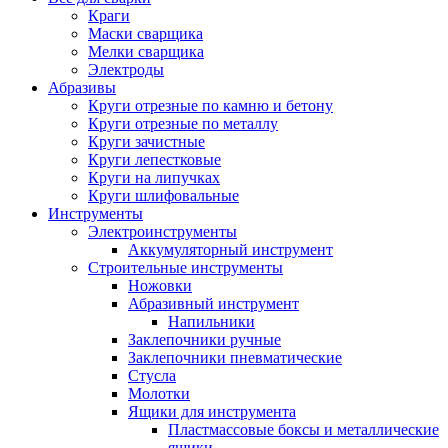
Краги
Маски сварщика
Мелки сварщика
Электроды
Абразивы
Круги отрезные по камню и бетону
Круги отрезные по металлу
Круги зачистные
Круги лепестковые
Круги на липучках
Круги шлифовальные
Инструменты
Электроинструменты
Аккумуляторный инструмент
Строительные инструменты
Ножовки
Абразивный инструмент
Напильники
Заклепочники ручные
Заклепочники пневматические
Стусла
Молотки
Ящики для инструмента
Пластмассовые боксы и металлические
ящики