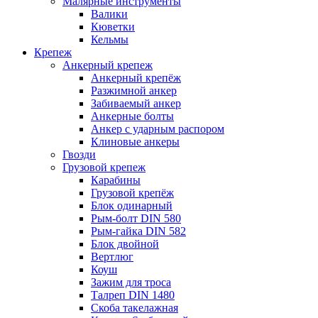
Малярные инструменты
Валики
Кюветки
Кельмы
Крепеж
Анкерный крепеж
Анкерный крепёж
Разжимной анкер
Забиваемый анкер
Анкерные болты
Анкер с ударным распором
Клиновые анкеры
Гвозди
Грузовой крепеж
Карабины
Грузовой крепёж
Блок одинарный
Рым-болт DIN 580
Рым-гайка DIN 582
Блок двойной
Вертлюг
Коуш
Зажим для троса
Талреп DIN 1480
Скоба такелажная