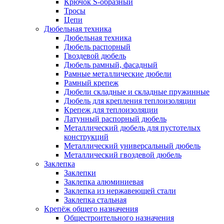
Крючок S-образный
Тросы
Цепи
Дюбельная техника
Дюбельная техника
Дюбель распорный
Гвоздевой дюбель
Дюбель рамный, фасадный
Рамные металлические дюбели
Рамный крепеж
Дюбели складные и складные пружинные
Дюбель для крепления теплоизоляции
Крепеж для теплоизоляции
Латунный распорный дюбель
Металлический дюбель для пустотелых
конструкций
Металлический универсальный дюбель
Металлический гвоздевой дюбель
Заклепка
Заклепки
Заклепка алюминиевая
Заклепка из нержавеющей стали
Заклепка стальная
Крепёж общего назначения
Общестроительного назначения