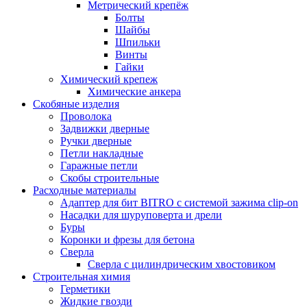
Метрический крепёж
Болты
Шайбы
Шпильки
Винты
Гайки
Химический крепеж
Химические анкера
Скобяные изделия
Проволока
Задвижки дверные
Ручки дверные
Петли накладные
Гаражные петли
Скобы строительные
Расходные материалы
Адаптер для бит BITRO с системой зажима clip-on
Насадки для шуруповерта и дрели
Буры
Коронки и фрезы для бетона
Сверла
Сверла с цилиндрическим хвостовиком
Строительная химия
Герметики
Жидкие гвозди