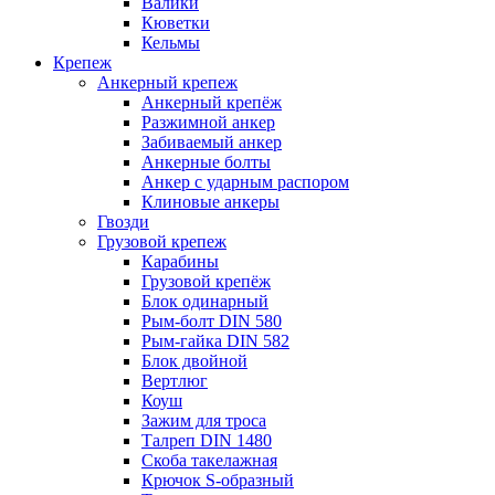
Валики
Кюветки
Кельмы
Крепеж
Анкерный крепеж
Анкерный крепёж
Разжимной анкер
Забиваемый анкер
Анкерные болты
Анкер с ударным распором
Клиновые анкеры
Гвозди
Грузовой крепеж
Карабины
Грузовой крепёж
Блок одинарный
Рым-болт DIN 580
Рым-гайка DIN 582
Блок двойной
Вертлюг
Коуш
Зажим для троса
Талреп DIN 1480
Скоба такелажная
Крючок S-образный