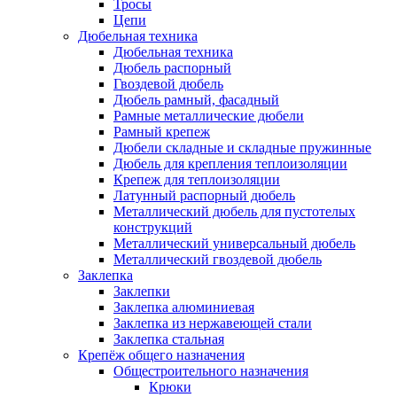
Тросы
Цепи
Дюбельная техника
Дюбельная техника
Дюбель распорный
Гвоздевой дюбель
Дюбель рамный, фасадный
Рамные металлические дюбели
Рамный крепеж
Дюбели складные и складные пружинные
Дюбель для крепления теплоизоляции
Крепеж для теплоизоляции
Латунный распорный дюбель
Металлический дюбель для пустотелых
конструкций
Металлический универсальный дюбель
Металлический гвоздевой дюбель
Заклепка
Заклепки
Заклепка алюминиевая
Заклепка из нержавеющей стали
Заклепка стальная
Крепёж общего назначения
Общестроительного назначения
Крюки