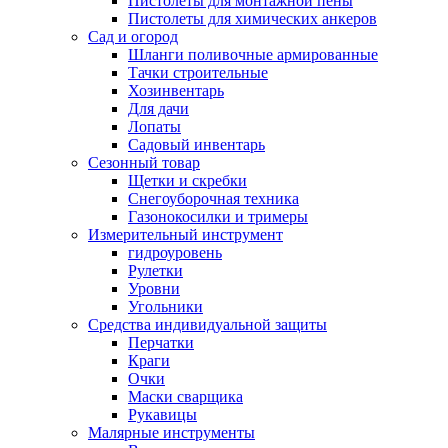
Пистолеты для монтажной пены
Пистолеты для химических анкеров
Сад и огород
Шланги поливочные армированные
Тачки строительные
Хозинвентарь
Для дачи
Лопаты
Садовый инвентарь
Сезонный товар
Щетки и скребки
Снегоуборочная техника
Газонокосилки и тримеры
Измерительный инструмент
гидроуровень
Рулетки
Уровни
Угольники
Средства индивидуальной защиты
Перчатки
Краги
Очки
Маски сварщика
Рукавицы
Малярные инструменты