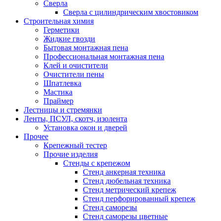
Сверла
Сверла с цилиндрическим хвостовиком
Строительная химия
Герметики
Жидкие гвозди
Бытовая монтажная пена
Профессиональная монтажная пена
Клей и очистители
Очистители пены
Шпатлевка
Мастика
Праймер
Лестницы и стремянки
Ленты, ПСУЛ, скотч, изолента
Установка окон и дверей
Прочее
Крепежный тестер
Прочие изделия
Стенды с крепежом
Стенд анкерная техника
Стенд дюбельная техника
Стенд метрический крепеж
Стенд перфорированный крепеж
Стенд саморезы
Стенд саморезы цветные