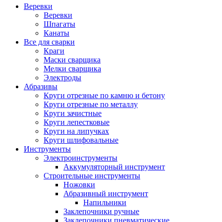
Веревки
Веревки
Шпагаты
Канаты
Все для сварки
Краги
Маски сварщика
Мелки сварщика
Электроды
Абразивы
Круги отрезные по камню и бетону
Круги отрезные по металлу
Круги зачистные
Круги лепестковые
Круги на липучках
Круги шлифовальные
Инструменты
Электроинструменты
Аккумуляторный инструмент
Строительные инструменты
Ножовки
Абразивный инструмент
Напильники
Заклепочники ручные
Заклепочники пневматические