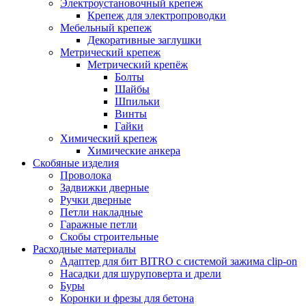
Электроустановочный крепеж
Крепеж для электропроводки
Мебельный крепеж
Декоративные заглушки
Метрический крепеж
Метрический крепёж
Болты
Шайбы
Шпильки
Винты
Гайки
Химический крепеж
Химические анкера
Скобяные изделия
Проволока
Задвижки дверные
Ручки дверные
Петли накладные
Гаражные петли
Скобы строительные
Расходные материалы
Адаптер для бит BITRO с системой зажима clip-on
Насадки для шуруповерта и дрели
Буры
Коронки и фрезы для бетона