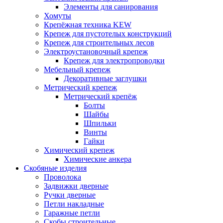
Элементы для санирования
Хомуты
Крепёжная техника KEW
Крепеж для пустотелых конструкций
Крепеж для строительных лесов
Электроустановочный крепеж
Крепеж для электропроводки
Мебельный крепеж
Декоративные заглушки
Метрический крепеж
Метрический крепёж
Болты
Шайбы
Шпильки
Винты
Гайки
Химический крепеж
Химические анкера
Скобяные изделия
Проволока
Задвижки дверные
Ручки дверные
Петли накладные
Гаражные петли
Скобы строительные