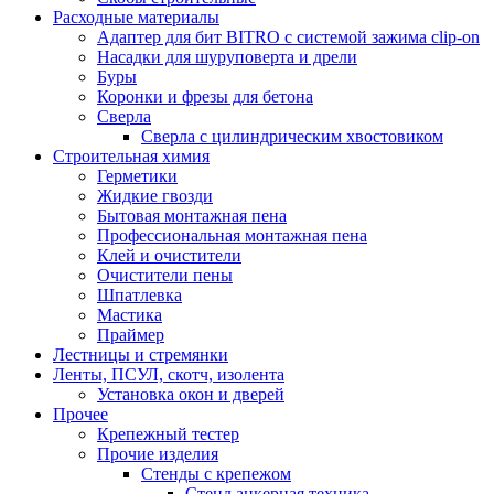
Расходные материалы
Адаптер для бит BITRO с системой зажима clip-on
Насадки для шуруповерта и дрели
Буры
Коронки и фрезы для бетона
Сверла
Сверла с цилиндрическим хвостовиком
Строительная химия
Герметики
Жидкие гвозди
Бытовая монтажная пена
Профессиональная монтажная пена
Клей и очистители
Очистители пены
Шпатлевка
Мастика
Праймер
Лестницы и стремянки
Ленты, ПСУЛ, скотч, изолента
Установка окон и дверей
Прочее
Крепежный тестер
Прочие изделия
Стенды с крепежом
Стенд анкерная техника