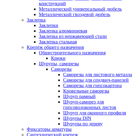
конструкций
Металлический универсальный дюбель
Металлический гвоздевой дюбель
Заклепка
Заклепки
Заклепка алюминиевая
Заклепка из нержавеющей стали
Заклепка стальная
Крепёж общего назначения
Общестроительного назначения
Крюки
Шурупы, саморезы
Саморезы
Саморезы для листового металла
Саморезы для сендвич-панелей
Саморезы для гипсокартона
Кровельные саморезы
Шуруп рамный
Шуруп-саморез для
гипсоволоконных листов
Шуруп для оконного профиля
Шурупы DIN
Шурупы по дереву
Фиксаторы арматуры
Сантехнический крепеж