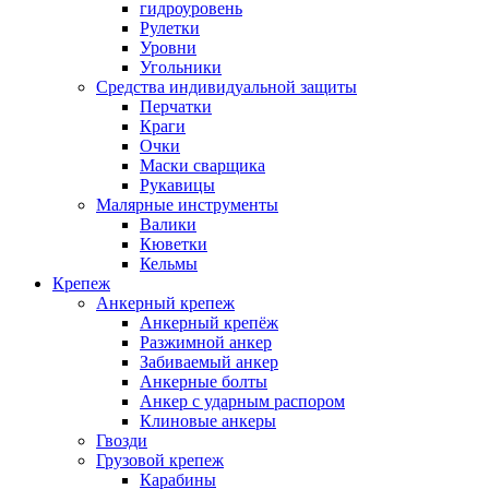
гидроуровень
Рулетки
Уровни
Угольники
Средства индивидуальной защиты
Перчатки
Краги
Очки
Маски сварщика
Рукавицы
Малярные инструменты
Валики
Кюветки
Кельмы
Крепеж
Анкерный крепеж
Анкерный крепёж
Разжимной анкер
Забиваемый анкер
Анкерные болты
Анкер с ударным распором
Клиновые анкеры
Гвозди
Грузовой крепеж
Карабины