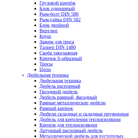
Грузовой крепёж
Блок одинарный
Рым-болт DIN 580
Рым-гайка DIN 582
Блок двойной
Вертлюг
Коуш
Зажим для троса
Талреп DIN 1480
Скоба такелажная
Крючок S-образный
Тросы
Цепи
Дюбельная техника
Дюбельная техника
Дюбель распорный
Гвоздевой дюбель
Дюбель рамный, фасадный
Рамные металлические дюбели
Рамный крепеж
Дюбели складные и складные пружинные
Дюбель для крепления теплоизоляции
Крепеж для теплоизоляции
Латунный распорный дюбель
Металлический дюбель для пустотелых