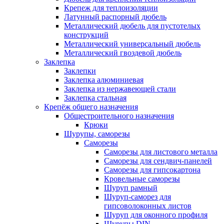
Крепеж для теплоизоляции
Латунный распорный дюбель
Металлический дюбель для пустотелых
конструкций
Металлический универсальный дюбель
Металлический гвоздевой дюбель
Заклепка
Заклепки
Заклепка алюминиевая
Заклепка из нержавеющей стали
Заклепка стальная
Крепёж общего назначения
Общестроительного назначения
Крюки
Шурупы, саморезы
Саморезы
Саморезы для листового металла
Саморезы для сендвич-панелей
Саморезы для гипсокартона
Кровельные саморезы
Шуруп рамный
Шуруп-саморез для
гипсоволоконных листов
Шуруп для оконного профиля
Шурупы DIN