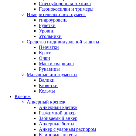
Снегоуборочная техника
Газонокосилки и тримеры
Измерительный инструмент
гидроуровень
Рулетки
Уровни
Угольники
Средства индивидуальной защиты
Перчатки
Краги
Очки
Маски сварщика
Рукавицы
Малярные инструменты
Валики
Кюветки
Кельмы
Крепеж
Анкерный крепеж
Анкерный крепёж
Разжимной анкер
Забиваемый анкер
Анкерные болты
Анкер с ударным распором
Клиновые анкеры