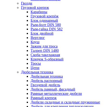
Гвозди
Грузовой крепеж
Карабины
Грузовой крепёж
Блок одинарный
Рым-болт DIN 580
Рым-гайка DIN 582
Блок двойной
Вертлюг
Коуш
Зажим для троса
Талреп DIN 1480
Скоба такелажная
Крючок S-образный
Тросы
Цепи
Дюбельная техника
Дюбельная техника
Дюбель распорный
Гвоздевой дюбель
Дюбель рамный, фасадный
Рамные металлические дюбели
Рамный крепеж
Дюбели складные и складные пружинные
Дюбель для крепления теплоизоляции