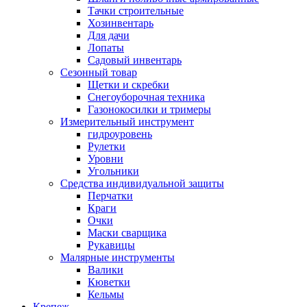
Тачки строительные
Хозинвентарь
Для дачи
Лопаты
Садовый инвентарь
Сезонный товар
Щетки и скребки
Снегоуборочная техника
Газонокосилки и тримеры
Измерительный инструмент
гидроуровень
Рулетки
Уровни
Угольники
Средства индивидуальной защиты
Перчатки
Краги
Очки
Маски сварщика
Рукавицы
Малярные инструменты
Валики
Кюветки
Кельмы
Крепеж