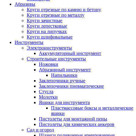
Абразивы
Круги отрезные по камню и бетону
Круги отрезные по металлу
Круги зачистные
Круги лепестковые
Круги на липучках
Круги шлифовальные
Инструменты
Электроинструменты
Аккумуляторный инструмент
Строительные инструменты
Ножовки
Абразивный инструмент
Напильники
Заклепочники ручные
Заклепочники пневматические
Стусла
Молотки
Ящики для инструмента
Пластмассовые боксы и металлические
ящики
Пистолеты для монтажной пены
Пистолеты для химических анкеров
Сад и огород
Шланги поливочные армированные