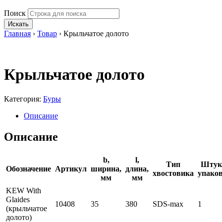
Поиск
Искать
Главная
›
Товар
›
Крыльчатое долото
Крыльчатое долото
Категория:
Буры
Описание
Описание
b,
l,
Тип
Штук
Обозначение
Артикул
ширина,
длина,
хвостовика
упако
мм
мм
KEW With
Glaides
10408
35
380
SDS-max
1
(крыльчатое
долото)