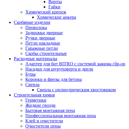
Винты
Гайки
Химический крепеж
Химические анкера
Скобяные изделия
Проволока
Задвижки дверные
Ручки дверные
Петли накладные
Гаражные петли
Скобы строительные
Расходные материалы
Адаптер для бит BITRO с системой зажима clip-on
Насадки для шуруповерта и дрели
Буры
Коронки и фрезы для бетона
Сверла
Сверла с цилиндрическим хвостовиком
Строительная химия
Герметики
Жидкие гвозди
Бытовая монтажная пена
Профессиональная монтажная пена
Клей и очистители
Очистители пены