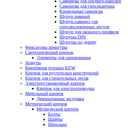
Саморезы для сендвич-панелей
Саморезы для гипсокартона
Кровельные саморезы
Шуруп рамный
Шуруп-саморез для
гипсоволоконных листов
Шуруп для оконного профиля
Шурупы DIN
Шурупы по дереву
Фиксаторы арматуры
Сантехнический крепеж
Элементы для санирования
Хомуты
Крепёжная техника KEW
Крепеж для пустотелых конструкций
Крепеж для строительных лесов
Электроустановочный крепеж
Крепеж для электропроводки
Мебельный крепеж
Декоративные заглушки
Метрический крепеж
Метрический крепёж
Болты
Шайбы
Шпильки