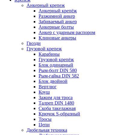
Анкерный крепеж
Анкерный крепёж
Разжимной анкер
Забиваемый анкер
Анкерные болты
Анкер с ударным распором
Клиновые анкеры
Гвозди
Грузовой крепеж
Карабины
Грузовой крепёж
Блок одинарный
Рым-болт DIN 580
Рым-гайка DIN 582
Блок двойной
Вертлюг
Коуш
Зажим для троса
Талреп DIN 1480
Скоба такелажная
Крючок S-образный
Тросы
Цепи
Дюбельная техника