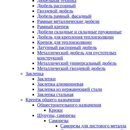
Дюбельная техника
Дюбель распорный
Гвоздевой дюбель
Дюбель рамный, фасадный
Рамные металлические дюбели
Рамный крепеж
Дюбели складные и складные пружинные
Дюбель для крепления теплоизоляции
Крепеж для теплоизоляции
Латунный распорный дюбель
Металлический дюбель для пустотелых
конструкций
Металлический универсальный дюбель
Металлический гвоздевой дюбель
Заклепка
Заклепки
Заклепка алюминиевая
Заклепка из нержавеющей стали
Заклепка стальная
Крепёж общего назначения
Общестроительного назначения
Крюки
Шурупы, саморезы
Саморезы
Саморезы для листового металла