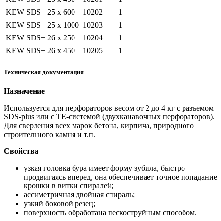
KEW SDS+ 25 x 600
10202
1
KEW SDS+ 25 x 1000
10203
1
KEW SDS+ 26 x 250
10204
1
KEW SDS+ 26 x 450
10205
1
Техническая документация
Назначение
Используется для перфораторов весом от 2 до 4 кг с разъемом
SDS-plus или с ТЕ-системой (двухканавочных перфораторов).
Для сверления всех марок бетона, кирпича, природного
строительного камня и т.п.
Свойства
узкая головка бура имеет форму зубила, быстро
продвигаясь вперед, она обеспечивает точное попадание
крошки в витки спиралей;
ассиметричная двойная спираль;
узкий боковой резец;
поверхность обработана пескоструйным способом.