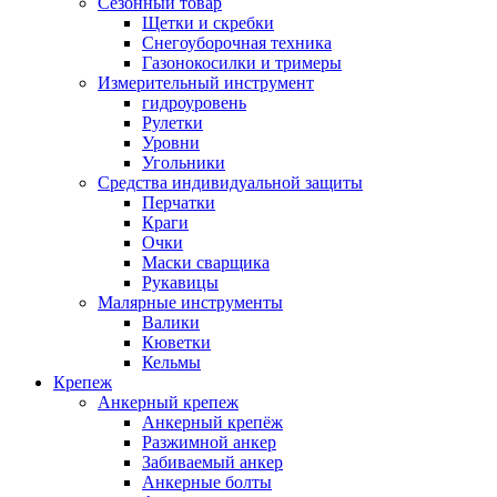
Сезонный товар
Щетки и скребки
Снегоуборочная техника
Газонокосилки и тримеры
Измерительный инструмент
гидроуровень
Рулетки
Уровни
Угольники
Средства индивидуальной защиты
Перчатки
Краги
Очки
Маски сварщика
Рукавицы
Малярные инструменты
Валики
Кюветки
Кельмы
Крепеж
Анкерный крепеж
Анкерный крепёж
Разжимной анкер
Забиваемый анкер
Анкерные болты