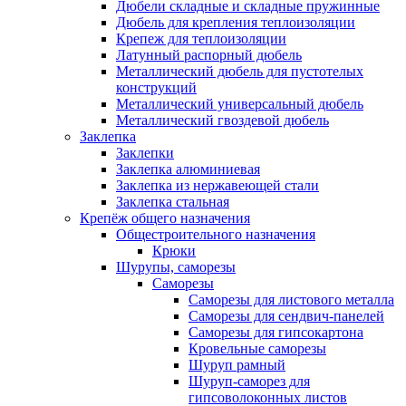
Дюбели складные и складные пружинные
Дюбель для крепления теплоизоляции
Крепеж для теплоизоляции
Латунный распорный дюбель
Металлический дюбель для пустотелых
конструкций
Металлический универсальный дюбель
Металлический гвоздевой дюбель
Заклепка
Заклепки
Заклепка алюминиевая
Заклепка из нержавеющей стали
Заклепка стальная
Крепёж общего назначения
Общестроительного назначения
Крюки
Шурупы, саморезы
Саморезы
Саморезы для листового металла
Саморезы для сендвич-панелей
Саморезы для гипсокартона
Кровельные саморезы
Шуруп рамный
Шуруп-саморез для
гипсоволоконных листов