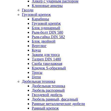
Анкер с ударным распором
Клиновые анкеры
Гвозди
Грузовой крепеж
Карабины
Грузовой крепёж
Блок одинарный
Рым-болт DIN 580
Рым-гайка DIN 582
Блок двойной
Вертлюг
Коуш
Зажим для троса
Талреп DIN 1480
Скоба такелажная
Крючок S-образный
Тросы
Цепи
Дюбельная техника
Дюбельная техника
Дюбель распорный
Гвоздевой дюбель
Дюбель рамный, фасадный
Рамные металлические дюбели
Рамный крепеж