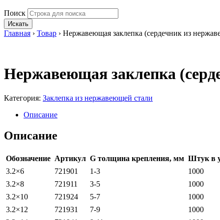
Поиск
Искать
Главная
›
Товар
›
Нержавеющая заклепка (сердечник из нержав
Нержавеющая заклепка (серд
Категория:
Заклепка из нержавеющей стали
Описание
Описание
Обозначение
Артикул
G толщина крепления, мм
Штук в 
3.2×6
721901
1-3
1000
3.2×8
721911
3-5
1000
3.2×10
721924
5-7
1000
3.2×12
721931
7-9
1000