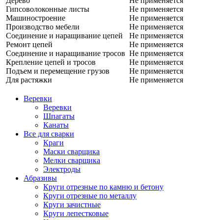
Дерево
Не применяется
Гипсоволоконные листы
Не применяется
Машиностроение
Не применяется
Производство мебели
Не применяется
Соединение и наращивание цепей
Не применяется
Ремонт цепей
Не применяется
Соединение и наращивание тросов
Не применяется
Крепление цепей и тросов
Не применяется
Подъем и перемещение грузов
Не применяется
Для растяжки
Не применяется
Веревки
Веревки
Шпагаты
Канаты
Все для сварки
Краги
Маски сварщика
Мелки сварщика
Электроды
Абразивы
Круги отрезные по камню и бетону
Круги отрезные по металлу
Круги зачистные
Круги лепестковые