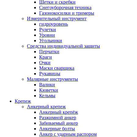
Щетки и скребки
Снегоуборочная техника
Газонокосилки и тримеры
Измерительный инструмент
гидроуровень
Рулетки
Уровни
Угольники
Средства индивидуальной защиты
Перчатки
Краги
Очки
Маски сварщика
Рукавицы
Малярные инструменты
Валики
Кюветки
Кельмы
Крепеж
Анкерный крепеж
Анкерный крепёж
Разжимной анкер
Забиваемый анкер
Анкерные болты
Анкер с ударным распором