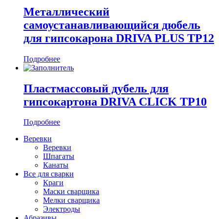
Металлический
самоустанавливающийся дюбель
для гипсокарона DRIVA PLUS TP12
Подробнее
Пластмассовый дубель для
гипсокартона DRIVA CLICK TP10
Подробнее
Веревки
Веревки
Шпагаты
Канаты
Все для сварки
Краги
Маски сварщика
Мелки сварщика
Электроды
Абразивы