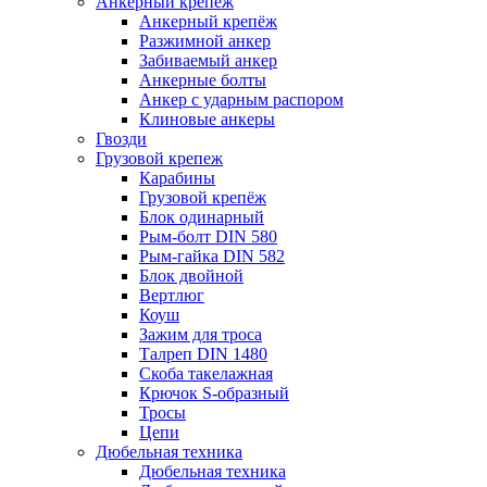
Анкерный крепеж
Анкерный крепёж
Разжимной анкер
Забиваемый анкер
Анкерные болты
Анкер с ударным распором
Клиновые анкеры
Гвозди
Грузовой крепеж
Карабины
Грузовой крепёж
Блок одинарный
Рым-болт DIN 580
Рым-гайка DIN 582
Блок двойной
Вертлюг
Коуш
Зажим для троса
Талреп DIN 1480
Скоба такелажная
Крючок S-образный
Тросы
Цепи
Дюбельная техника
Дюбельная техника