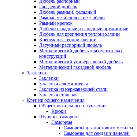
Дюбель распорный
Гвоздевой дюбель
Дюбель рамный, фасадный
Рамные металлические дюбели
Рамный крепеж
Дюбели складные и складные пружинные
Дюбель для крепления теплоизоляции
Крепеж для теплоизоляции
Латунный распорный дюбель
Металлический дюбель для пустотелых
конструкций
Металлический универсальный дюбель
Металлический гвоздевой дюбель
Заклепка
Заклепки
Заклепка алюминиевая
Заклепка из нержавеющей стали
Заклепка стальная
Крепёж общего назначения
Общестроительного назначения
Крюки
Шурупы, саморезы
Саморезы
Саморезы для листового металла
Саморезы для сендвич-панелей