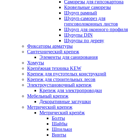
Саморезы для гипсокартона
Кровельные саморезы
Шуруп рамный
Шуруп-саморез для
гипсоволоконных листов
Шуруп для оконного профиля
Шурупы DIN
Шурупы по дереву
Фиксаторы арматуры
Сантехнический крепеж
Элементы для санирования
Хомуты
Крепёжная техника KEW
Крепеж для пустотелых конструкций
Крепеж для строительных лесов
Электроустановочный крепеж
Крепеж для электропроводки
Мебельный крепеж
Декоративные заглушки
Метрический крепеж
Метрический крепёж
Болты
Шайбы
Шпильки
Винты