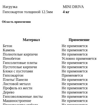
Нагрузка
MINI DRIVA
Гипсокартон толщиной 12.5мм
4 кг
Область применения
Материал
Применение
Бетон
Не применяется
Камень
Не применяется
Полнотелые кирпичи
Не применяется
Пенобетон
Условно применяется
Гипсолитовые плиты
Не применяется
Пустотелые кирпичи
Не применяется
Блоки с пустотами
Не применяется
Гипсокартон
Применяется
Плиты/ Панели
Не применяется
Листовой металл
Не применяется
Профиль из жести
Не применяется
Дерево
Не применяется
Гипсоволоконные листы
Не применяется
Машиностроение
Не применяется
Производство мебели
Не применяется