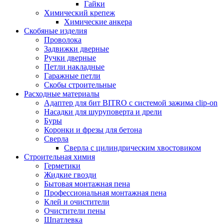
Гайки
Химический крепеж
Химические анкера
Скобяные изделия
Проволока
Задвижки дверные
Ручки дверные
Петли накладные
Гаражные петли
Скобы строительные
Расходные материалы
Адаптер для бит BITRO с системой зажима clip-on
Насадки для шуруповерта и дрели
Буры
Коронки и фрезы для бетона
Сверла
Сверла с цилиндрическим хвостовиком
Строительная химия
Герметики
Жидкие гвозди
Бытовая монтажная пена
Профессиональная монтажная пена
Клей и очистители
Очистители пены
Шпатлевка