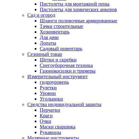
Пистолеты для монтажной пены
Пистолеты для химических анкеров
Сад и огород
Шланги поливочные армированные
Тачки строительные
Хозинвентарь
Для дачи
Лопаты
Садовый инвентарь
Сезонный товар
Щетки и скребки
Снегоуборочная техника
Газонокосилки и тримеры
Измерительный инструмент
гидроуровень
Рулетки
Уровни
Угольники
Средства индивидуальной защиты
Перчатки
Краги
Очки
Маски сварщика
Рукавицы
Малярные инструменты