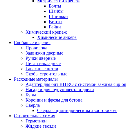
Метрический крепёж
Болты
Шайбы
Шпильки
Винты
Гайки
Химический крепеж
Химические анкера
Скобяные изделия
Проволока
Задвижки дверные
Ручки дверные
Петли накладные
Гаражные петли
Скобы строительные
Расходные материалы
Адаптер для бит BITRO с системой зажима clip-on
Насадки для шуруповерта и дрели
Буры
Коронки и фрезы для бетона
Сверла
Сверла с цилиндрическим хвостовиком
Строительная химия
Герметики
Жидкие гвозди