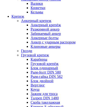
Валики
Кюветки
Кельмы
Крепеж
Анкерный крепеж
Анкерный крепёж
Разжимной анкер
Забиваемый анкер
Анкерные болты
Анкер с ударным распором
Клиновые анкеры
Гвозди
Грузовой крепеж
Карабины
Грузовой крепёж
Блок одинарный
Рым-болт DIN 580
Рым-гайка DIN 582
Блок двойной
Вертлюг
Коуш
Зажим для троса
Талреп DIN 1480
Скоба такелажная
Крючок S-образный