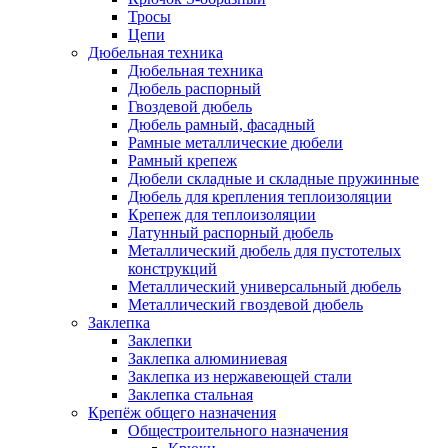
Тросы
Цепи
Дюбельная техника
Дюбельная техника
Дюбель распорный
Гвоздевой дюбель
Дюбель рамный, фасадный
Рамные металлические дюбели
Рамный крепеж
Дюбели складные и складные пружинные
Дюбель для крепления теплоизоляции
Крепеж для теплоизоляции
Латунный распорный дюбель
Металлический дюбель для пустотелых
конструкций
Металлический универсальный дюбель
Металлический гвоздевой дюбель
Заклепка
Заклепки
Заклепка алюминиевая
Заклепка из нержавеющей стали
Заклепка стальная
Крепёж общего назначения
Общестроительного назначения