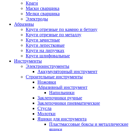
Краги
Маски сварщика
Мелки сварщика
Электроды
Абразивы
Круги отрезные по камню и бетону
Круги отрезные по металлу
Круги зачистные
Круги лепестковые
Круги на липучках
Круги шлифовальные
Инструменты
Электроинструменты
Аккумуляторный инструмент
Строительные инструменты
Ножовки
Абразивный инструмент
Напильники
Заклепочники ручные
Заклепочники пневматические
Стусла
Молотки
Ящики для инструмента
Пластмассовые боксы и металлические
ящики