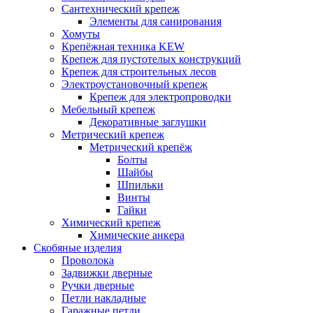
Сантехнический крепеж
Элементы для санирования
Хомуты
Крепёжная техника KEW
Крепеж для пустотелых конструкций
Крепеж для строительных лесов
Электроустановочный крепеж
Крепеж для электропроводки
Мебельный крепеж
Декоративные заглушки
Метрический крепеж
Метрический крепёж
Болты
Шайбы
Шпильки
Винты
Гайки
Химический крепеж
Химические анкера
Скобяные изделия
Проволока
Задвижки дверные
Ручки дверные
Петли накладные
Гаражные петли