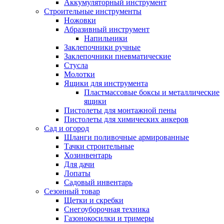
Аккумуляторный инструмент
Строительные инструменты
Ножовки
Абразивный инструмент
Напильники
Заклепочники ручные
Заклепочники пневматические
Стусла
Молотки
Ящики для инструмента
Пластмассовые боксы и металлические
ящики
Пистолеты для монтажной пены
Пистолеты для химических анкеров
Сад и огород
Шланги поливочные армированные
Тачки строительные
Хозинвентарь
Для дачи
Лопаты
Садовый инвентарь
Сезонный товар
Щетки и скребки
Снегоуборочная техника
Газонокосилки и тримеры