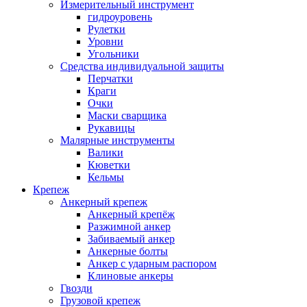
Измерительный инструмент
гидроуровень
Рулетки
Уровни
Угольники
Средства индивидуальной защиты
Перчатки
Краги
Очки
Маски сварщика
Рукавицы
Малярные инструменты
Валики
Кюветки
Кельмы
Крепеж
Анкерный крепеж
Анкерный крепёж
Разжимной анкер
Забиваемый анкер
Анкерные болты
Анкер с ударным распором
Клиновые анкеры
Гвозди
Грузовой крепеж