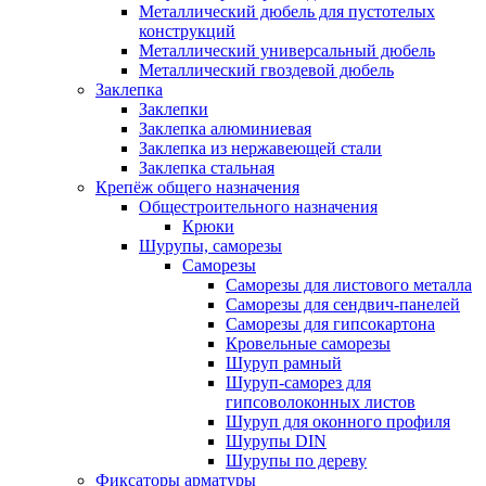
Металлический дюбель для пустотелых
конструкций
Металлический универсальный дюбель
Металлический гвоздевой дюбель
Заклепка
Заклепки
Заклепка алюминиевая
Заклепка из нержавеющей стали
Заклепка стальная
Крепёж общего назначения
Общестроительного назначения
Крюки
Шурупы, саморезы
Саморезы
Саморезы для листового металла
Саморезы для сендвич-панелей
Саморезы для гипсокартона
Кровельные саморезы
Шуруп рамный
Шуруп-саморез для
гипсоволоконных листов
Шуруп для оконного профиля
Шурупы DIN
Шурупы по дереву
Фиксаторы арматуры