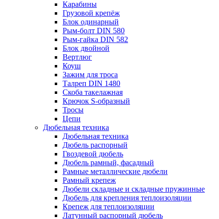
Карабины
Грузовой крепёж
Блок одинарный
Рым-болт DIN 580
Рым-гайка DIN 582
Блок двойной
Вертлюг
Коуш
Зажим для троса
Талреп DIN 1480
Скоба такелажная
Крючок S-образный
Тросы
Цепи
Дюбельная техника
Дюбельная техника
Дюбель распорный
Гвоздевой дюбель
Дюбель рамный, фасадный
Рамные металлические дюбели
Рамный крепеж
Дюбели складные и складные пружинные
Дюбель для крепления теплоизоляции
Крепеж для теплоизоляции
Латунный распорный дюбель