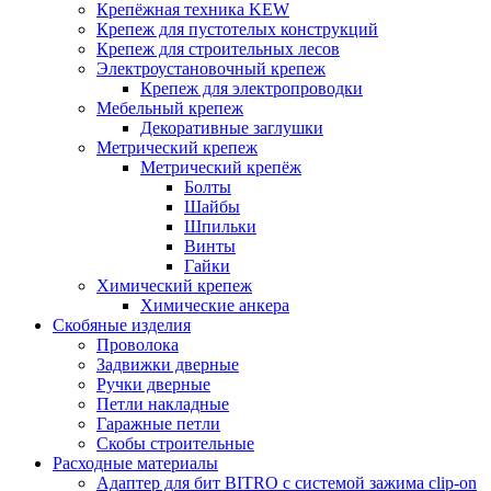
Крепёжная техника KEW
Крепеж для пустотелых конструкций
Крепеж для строительных лесов
Электроустановочный крепеж
Крепеж для электропроводки
Мебельный крепеж
Декоративные заглушки
Метрический крепеж
Метрический крепёж
Болты
Шайбы
Шпильки
Винты
Гайки
Химический крепеж
Химические анкера
Скобяные изделия
Проволока
Задвижки дверные
Ручки дверные
Петли накладные
Гаражные петли
Скобы строительные
Расходные материалы
Адаптер для бит BITRO с системой зажима clip-on