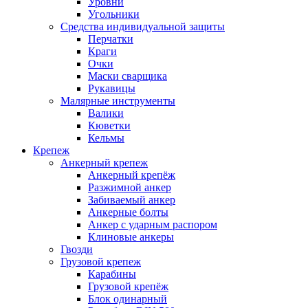
Уровни
Угольники
Средства индивидуальной защиты
Перчатки
Краги
Очки
Маски сварщика
Рукавицы
Малярные инструменты
Валики
Кюветки
Кельмы
Крепеж
Анкерный крепеж
Анкерный крепёж
Разжимной анкер
Забиваемый анкер
Анкерные болты
Анкер с ударным распором
Клиновые анкеры
Гвозди
Грузовой крепеж
Карабины
Грузовой крепёж
Блок одинарный