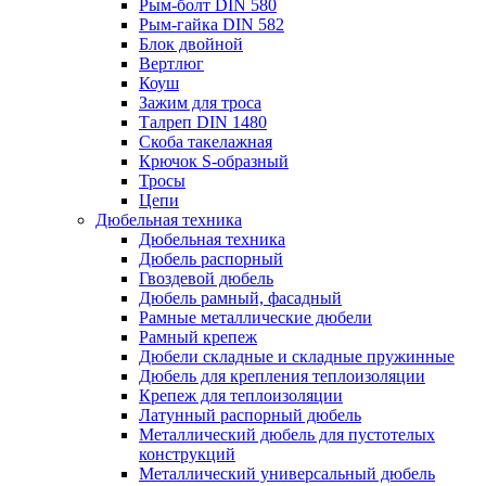
Рым-болт DIN 580
Рым-гайка DIN 582
Блок двойной
Вертлюг
Коуш
Зажим для троса
Талреп DIN 1480
Скоба такелажная
Крючок S-образный
Тросы
Цепи
Дюбельная техника
Дюбельная техника
Дюбель распорный
Гвоздевой дюбель
Дюбель рамный, фасадный
Рамные металлические дюбели
Рамный крепеж
Дюбели складные и складные пружинные
Дюбель для крепления теплоизоляции
Крепеж для теплоизоляции
Латунный распорный дюбель
Металлический дюбель для пустотелых
конструкций
Металлический универсальный дюбель