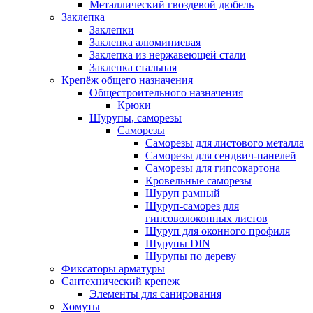
Металлический гвоздевой дюбель
Заклепка
Заклепки
Заклепка алюминиевая
Заклепка из нержавеющей стали
Заклепка стальная
Крепёж общего назначения
Общестроительного назначения
Крюки
Шурупы, саморезы
Саморезы
Саморезы для листового металла
Саморезы для сендвич-панелей
Саморезы для гипсокартона
Кровельные саморезы
Шуруп рамный
Шуруп-саморез для
гипсоволоконных листов
Шуруп для оконного профиля
Шурупы DIN
Шурупы по дереву
Фиксаторы арматуры
Сантехнический крепеж
Элементы для санирования
Хомуты