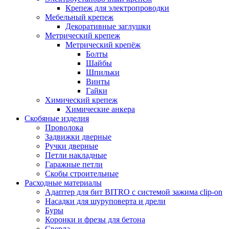
Крепеж для электропроводки
Мебельный крепеж
Декоративные заглушки
Метрический крепеж
Метрический крепёж
Болты
Шайбы
Шпильки
Винты
Гайки
Химический крепеж
Химические анкера
Скобяные изделия
Проволока
Задвижки дверные
Ручки дверные
Петли накладные
Гаражные петли
Скобы строительные
Расходные материалы
Адаптер для бит BITRO с системой зажима clip-on
Насадки для шуруповерта и дрели
Буры
Коронки и фрезы для бетона
Сверла