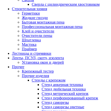
Сверла с цилиндрическим хвостовиком
Строительная химия
Герметики
Жидкие гвозди
Бытовая монтажная пена
Профессиональная монтажная пена
Клей и очистители
Очистители пены
Шпатлевка
Мастика
Праймер
Лестницы и стремянки
Ленты, ПСУЛ, скотч, изолента
Установка окон и дверей
Прочее
Крепежный тестер
Прочие изделия
Стенды с крепежом
Стенд анкерная техника
Стенд дюбельная техника
Стенд метрический крепеж
Стенд перфорированный крепеж
Стенд саморезы
Стенд саморезы цветные