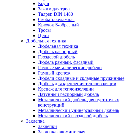
Коуш
Зажим для троса
Талреп DIN 1480
Скоба такелажная
Крючок S-образный
Тросы
Цепи
Дюбельная техника
Дюбельная техника
Дюбель распорный
Гвоздевой дюбель
Дюбель рамный, фасадный
Рамные металлические дюбели
Рамный крепеж
Дюбели складные и складные пружинные
Дюбель для крепления теплоизоляции
Крепеж для теплоизоляции
Латунный распорный дюбель
Металлический дюбель для пустотелых
конструкций
Металлический универсальный дюбель
Металлический гвоздевой дюбель
Заклепка
Заклепки
Заклепка алюминиевая