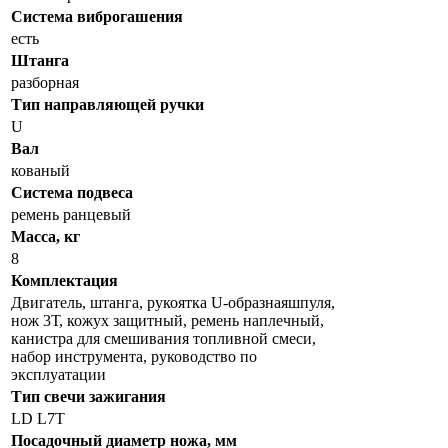
Система виброгашения
есть
Штанга
разборная
Тип направляющей ручки
U
Вал
кованый
Система подвеса
ремень ранцевый
Масса, кг
8
Комплектация
Двигатель, штанга, рукоятка U-образнаяшпуля,
нож 3Т, кожуx защитный, ремень наплечный,
канистра для смешивания топливной смеси,
набор инструмента, руководство по
эксплуатации
Тип свечи зажигания
LD L7T
Посадочный диаметр ножа, мм