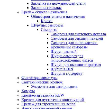
Заклепка из нержавеющей стали
Заклепка стальная
Крепёж общего назначения
Общестроительного назначения
Крюки
Шурупы, саморезы
Саморезы
Саморезы для листового металла
Саморезы для сендвич-панелей
Саморезы для гипсокартона
Кровельные саморезы
Шуруп рамный
Шуруп-саморез для
гипсоволоконных листов
Шуруп для оконного профиля
Шурупы DIN
Шурупы по дереву
Фиксаторы арматуры
Сантехнический крепеж
Элементы для санирования
Хомуты
Крепёжная техника KEW
Крепеж для пустотелых конструкций
Крепеж для строительных лесов
Электроустановочный крепеж