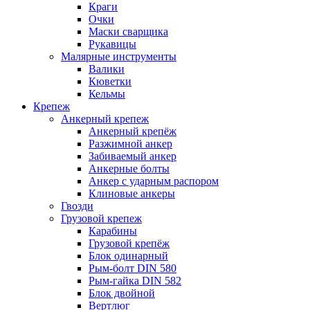
Краги
Очки
Маски сварщика
Рукавицы
Малярные инструменты
Валики
Кюветки
Кельмы
Крепеж
Анкерный крепеж
Анкерный крепёж
Разжимной анкер
Забиваемый анкер
Анкерные болты
Анкер с ударным распором
Клиновые анкеры
Гвозди
Грузовой крепеж
Карабины
Грузовой крепёж
Блок одинарный
Рым-болт DIN 580
Рым-гайка DIN 582
Блок двойной
Вертлюг