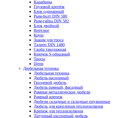
Карабины
Грузовой крепёж
Блок одинарный
Рым-болт DIN 580
Рым-гайка DIN 582
Блок двойной
Вертлюг
Коуш
Зажим для троса
Талреп DIN 1480
Скоба такелажная
Крючок S-образный
Тросы
Цепи
Дюбельная техника
Дюбельная техника
Дюбель распорный
Гвоздевой дюбель
Дюбель рамный, фасадный
Рамные металлические дюбели
Рамный крепеж
Дюбели складные и складные пружинные
Дюбель для крепления теплоизоляции
Крепеж для теплоизоляции
Латунный распорный дюбель