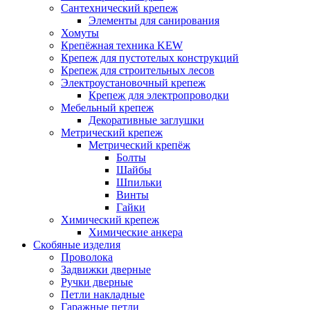
Сантехнический крепеж
Элементы для санирования
Хомуты
Крепёжная техника KEW
Крепеж для пустотелых конструкций
Крепеж для строительных лесов
Электроустановочный крепеж
Крепеж для электропроводки
Мебельный крепеж
Декоративные заглушки
Метрический крепеж
Метрический крепёж
Болты
Шайбы
Шпильки
Винты
Гайки
Химический крепеж
Химические анкера
Скобяные изделия
Проволока
Задвижки дверные
Ручки дверные
Петли накладные
Гаражные петли