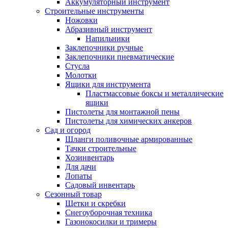
Аккумуляторный инструмент
Строительные инструменты
Ножовки
Абразивный инструмент
Напильники
Заклепочники ручные
Заклепочники пневматические
Стусла
Молотки
Ящики для инструмента
Пластмассовые боксы и металлические
ящики
Пистолеты для монтажной пены
Пистолеты для химических анкеров
Сад и огород
Шланги поливочные армированные
Тачки строительные
Хозинвентарь
Для дачи
Лопаты
Садовый инвентарь
Сезонный товар
Щетки и скребки
Снегоуборочная техника
Газонокосилки и тримеры