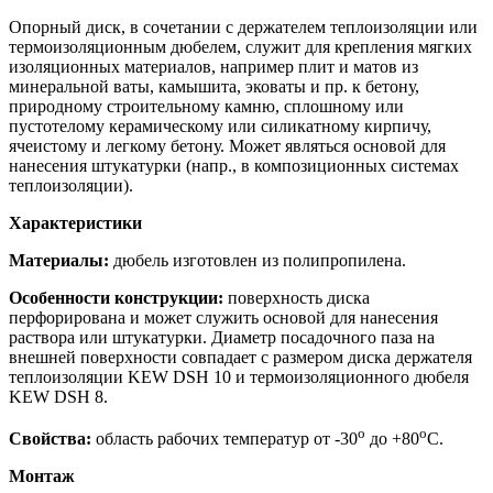
Опорный диск, в сочетании с держателем теплоизоляции или
термоизоляционным дюбелем, служит для крепления мягких
изоляционных материалов, например плит и матов из
минеральной ваты, камышита, эковаты и пр. к бетону,
природному строительному камню, сплошному или
пустотелому керамическому или силикатному кирпичу,
ячеистому и легкому бетону. Может являться основой для
нанесения штукатурки (напр., в композиционных системах
теплоизоляции).
Характеристики
Материалы:
дюбель изготовлен из полипропилена.
Особенности конструкции:
поверхность диска
перфорирована и может служить основой для нанесения
раствора или штукатурки. Диаметр посадочного паза на
внешней поверхности совпадает с размером диска держателя
теплоизоляции KEW DSH 10 и термоизоляционного дюбеля
KEW DSH 8.
o
o
Свойства:
область рабочих температур от -30
до +80
С.
Монтаж