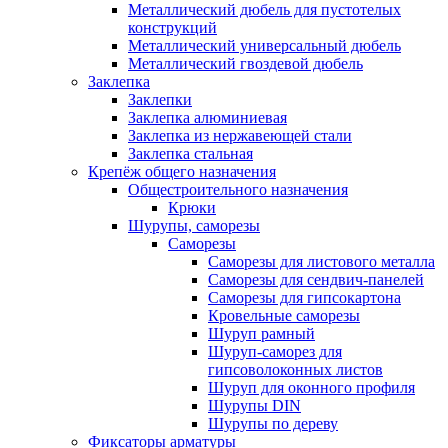
Металлический дюбель для пустотелых
конструкций
Металлический универсальный дюбель
Металлический гвоздевой дюбель
Заклепка
Заклепки
Заклепка алюминиевая
Заклепка из нержавеющей стали
Заклепка стальная
Крепёж общего назначения
Общестроительного назначения
Крюки
Шурупы, саморезы
Саморезы
Саморезы для листового металла
Саморезы для сендвич-панелей
Саморезы для гипсокартона
Кровельные саморезы
Шуруп рамный
Шуруп-саморез для
гипсоволоконных листов
Шуруп для оконного профиля
Шурупы DIN
Шурупы по дереву
Фиксаторы арматуры