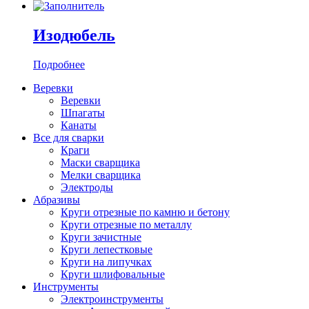
Изодюбель
Подробнее
Веревки
Веревки
Шпагаты
Канаты
Все для сварки
Краги
Маски сварщика
Мелки сварщика
Электроды
Абразивы
Круги отрезные по камню и бетону
Круги отрезные по металлу
Круги зачистные
Круги лепестковые
Круги на липучках
Круги шлифовальные
Инструменты
Электроинструменты