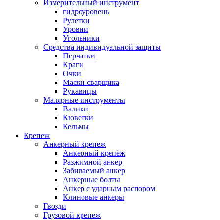
Измерительный инструмент
гидроуровень
Рулетки
Уровни
Угольники
Средства индивидуальной защиты
Перчатки
Краги
Очки
Маски сварщика
Рукавицы
Малярные инструменты
Валики
Кюветки
Кельмы
Крепеж
Анкерный крепеж
Анкерный крепёж
Разжимной анкер
Забиваемый анкер
Анкерные болты
Анкер с ударным распором
Клиновые анкеры
Гвозди
Грузовой крепеж