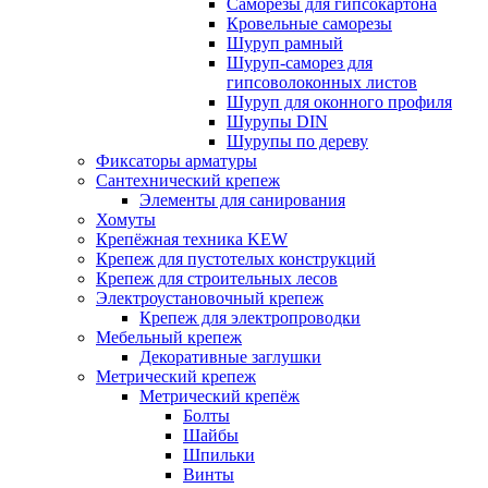
Саморезы для гипсокартона
Кровельные саморезы
Шуруп рамный
Шуруп-саморез для
гипсоволоконных листов
Шуруп для оконного профиля
Шурупы DIN
Шурупы по дереву
Фиксаторы арматуры
Сантехнический крепеж
Элементы для санирования
Хомуты
Крепёжная техника KEW
Крепеж для пустотелых конструкций
Крепеж для строительных лесов
Электроустановочный крепеж
Крепеж для электропроводки
Мебельный крепеж
Декоративные заглушки
Метрический крепеж
Метрический крепёж
Болты
Шайбы
Шпильки
Винты