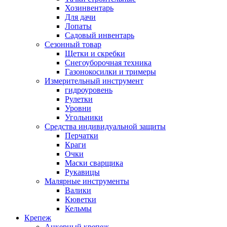
Хозинвентарь
Для дачи
Лопаты
Садовый инвентарь
Сезонный товар
Щетки и скребки
Снегоуборочная техника
Газонокосилки и тримеры
Измерительный инструмент
гидроуровень
Рулетки
Уровни
Угольники
Средства индивидуальной защиты
Перчатки
Краги
Очки
Маски сварщика
Рукавицы
Малярные инструменты
Валики
Кюветки
Кельмы
Крепеж
Анкерный крепеж