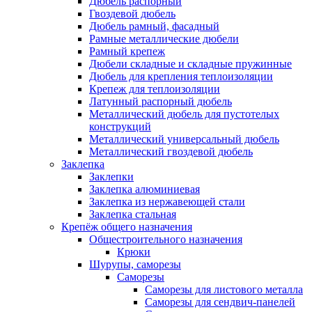
Дюбель распорный
Гвоздевой дюбель
Дюбель рамный, фасадный
Рамные металлические дюбели
Рамный крепеж
Дюбели складные и складные пружинные
Дюбель для крепления теплоизоляции
Крепеж для теплоизоляции
Латунный распорный дюбель
Металлический дюбель для пустотелых
конструкций
Металлический универсальный дюбель
Металлический гвоздевой дюбель
Заклепка
Заклепки
Заклепка алюминиевая
Заклепка из нержавеющей стали
Заклепка стальная
Крепёж общего назначения
Общестроительного назначения
Крюки
Шурупы, саморезы
Саморезы
Саморезы для листового металла
Саморезы для сендвич-панелей