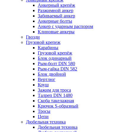
Анкерный крепёж
Разжимной анкер
Забиваемый анкер
Анкерные болты
Анкер с ударным распором
Клиновые анкеры
Гвозди
Грузовой крепеж
Карабины
Грузовой крепёж
Блок одинарный
Рым-болт DIN 580
Рым-гайка DIN 582
Блок двойной
Вертлюг
Коуш
Зажим для троса
Талреп DIN 1480
Скоба такелажная
Крючок S-образный
Тросы
Цепи
Дюбельная техника
Дюбельная техника