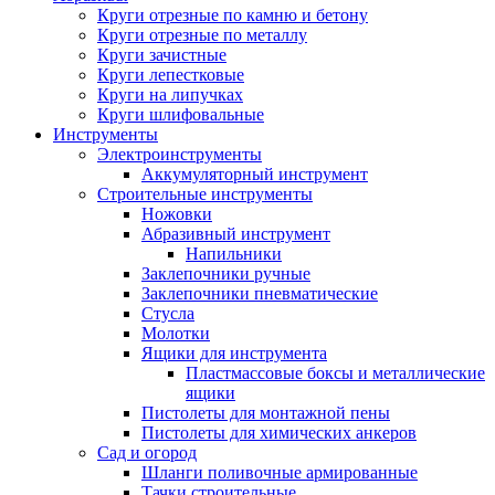
Круги отрезные по камню и бетону
Круги отрезные по металлу
Круги зачистные
Круги лепестковые
Круги на липучках
Круги шлифовальные
Инструменты
Электроинструменты
Аккумуляторный инструмент
Строительные инструменты
Ножовки
Абразивный инструмент
Напильники
Заклепочники ручные
Заклепочники пневматические
Стусла
Молотки
Ящики для инструмента
Пластмассовые боксы и металлические
ящики
Пистолеты для монтажной пены
Пистолеты для химических анкеров
Сад и огород
Шланги поливочные армированные
Тачки строительные