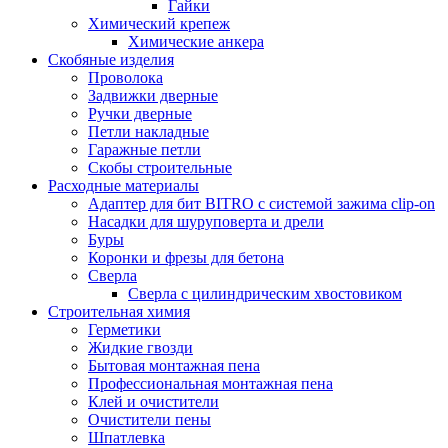
Гайки
Химический крепеж
Химические анкера
Скобяные изделия
Проволока
Задвижки дверные
Ручки дверные
Петли накладные
Гаражные петли
Скобы строительные
Расходные материалы
Адаптер для бит BITRO с системой зажима clip-on
Насадки для шуруповерта и дрели
Буры
Коронки и фрезы для бетона
Сверла
Сверла с цилиндрическим хвостовиком
Строительная химия
Герметики
Жидкие гвозди
Бытовая монтажная пена
Профессиональная монтажная пена
Клей и очистители
Очистители пены
Шпатлевка