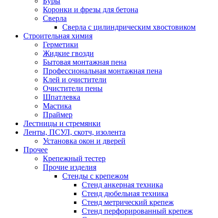
Буры
Коронки и фрезы для бетона
Сверла
Сверла с цилиндрическим хвостовиком
Строительная химия
Герметики
Жидкие гвозди
Бытовая монтажная пена
Профессиональная монтажная пена
Клей и очистители
Очистители пены
Шпатлевка
Мастика
Праймер
Лестницы и стремянки
Ленты, ПСУЛ, скотч, изолента
Установка окон и дверей
Прочее
Крепежный тестер
Прочие изделия
Стенды с крепежом
Стенд анкерная техника
Стенд дюбельная техника
Стенд метрический крепеж
Стенд перфорированный крепеж