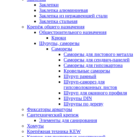
Заклепки
Заклепка алюминиевая
Заклепка из нержавеющей стали
Заклепка стальная
Крепёж общего назначения
Общестроительного назначения
Крюки
Шурупы, саморезы
Саморезы
Саморезы для листового металла
Саморезы для сендвич-панелей
Саморезы для гипсокартона
Кровельные саморезы
Шуруп рамный
Шуруп-саморез для
гипсоволоконных листов
Шуруп для оконного профиля
Шурупы DIN
Шурупы по дереву
Фиксаторы арматуры
Сантехнический крепеж
Элементы для санирования
Хомуты
Крепёжная техника KEW
Крепеж для пустотелых конструкций