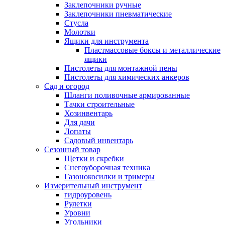
Заклепочники ручные
Заклепочники пневматические
Стусла
Молотки
Ящики для инструмента
Пластмассовые боксы и металлические
ящики
Пистолеты для монтажной пены
Пистолеты для химических анкеров
Сад и огород
Шланги поливочные армированные
Тачки строительные
Хозинвентарь
Для дачи
Лопаты
Садовый инвентарь
Сезонный товар
Щетки и скребки
Снегоуборочная техника
Газонокосилки и тримеры
Измерительный инструмент
гидроуровень
Рулетки
Уровни
Угольники