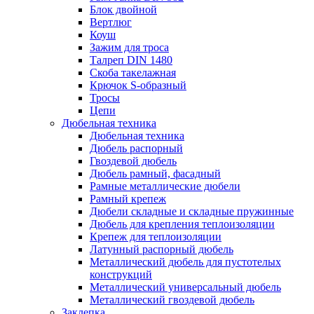
Блок двойной
Вертлюг
Коуш
Зажим для троса
Талреп DIN 1480
Скоба такелажная
Крючок S-образный
Тросы
Цепи
Дюбельная техника
Дюбельная техника
Дюбель распорный
Гвоздевой дюбель
Дюбель рамный, фасадный
Рамные металлические дюбели
Рамный крепеж
Дюбели складные и складные пружинные
Дюбель для крепления теплоизоляции
Крепеж для теплоизоляции
Латунный распорный дюбель
Металлический дюбель для пустотелых
конструкций
Металлический универсальный дюбель
Металлический гвоздевой дюбель
Заклепка