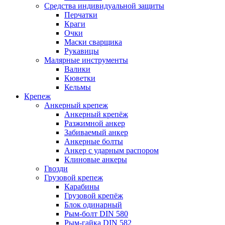
Средства индивидуальной защиты
Перчатки
Краги
Очки
Маски сварщика
Рукавицы
Малярные инструменты
Валики
Кюветки
Кельмы
Крепеж
Анкерный крепеж
Анкерный крепёж
Разжимной анкер
Забиваемый анкер
Анкерные болты
Анкер с ударным распором
Клиновые анкеры
Гвозди
Грузовой крепеж
Карабины
Грузовой крепёж
Блок одинарный
Рым-болт DIN 580
Рым-гайка DIN 582