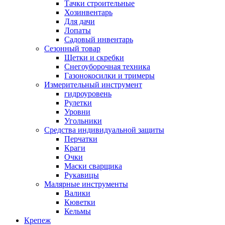
Тачки строительные
Хозинвентарь
Для дачи
Лопаты
Садовый инвентарь
Сезонный товар
Щетки и скребки
Снегоуборочная техника
Газонокосилки и тримеры
Измерительный инструмент
гидроуровень
Рулетки
Уровни
Угольники
Средства индивидуальной защиты
Перчатки
Краги
Очки
Маски сварщика
Рукавицы
Малярные инструменты
Валики
Кюветки
Кельмы
Крепеж