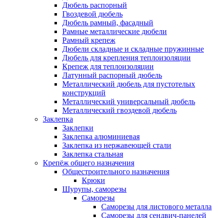
Дюбель распорный
Гвоздевой дюбель
Дюбель рамный, фасадный
Рамные металлические дюбели
Рамный крепеж
Дюбели складные и складные пружинные
Дюбель для крепления теплоизоляции
Крепеж для теплоизоляции
Латунный распорный дюбель
Металлический дюбель для пустотелых
конструкций
Металлический универсальный дюбель
Металлический гвоздевой дюбель
Заклепка
Заклепки
Заклепка алюминиевая
Заклепка из нержавеющей стали
Заклепка стальная
Крепёж общего назначения
Общестроительного назначения
Крюки
Шурупы, саморезы
Саморезы
Саморезы для листового металла
Саморезы для сендвич-панелей