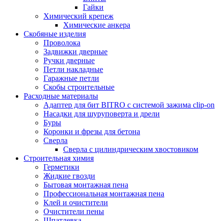
Гайки
Химический крепеж
Химические анкера
Скобяные изделия
Проволока
Задвижки дверные
Ручки дверные
Петли накладные
Гаражные петли
Скобы строительные
Расходные материалы
Адаптер для бит BITRO с системой зажима clip-on
Насадки для шуруповерта и дрели
Буры
Коронки и фрезы для бетона
Сверла
Сверла с цилиндрическим хвостовиком
Строительная химия
Герметики
Жидкие гвозди
Бытовая монтажная пена
Профессиональная монтажная пена
Клей и очистители
Очистители пены
Шпатлевка