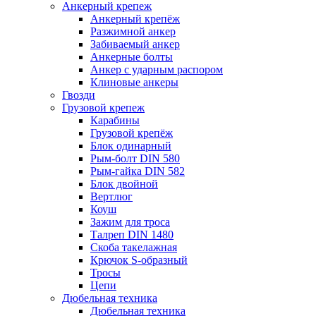
Анкерный крепеж
Анкерный крепёж
Разжимной анкер
Забиваемый анкер
Анкерные болты
Анкер с ударным распором
Клиновые анкеры
Гвозди
Грузовой крепеж
Карабины
Грузовой крепёж
Блок одинарный
Рым-болт DIN 580
Рым-гайка DIN 582
Блок двойной
Вертлюг
Коуш
Зажим для троса
Талреп DIN 1480
Скоба такелажная
Крючок S-образный
Тросы
Цепи
Дюбельная техника
Дюбельная техника