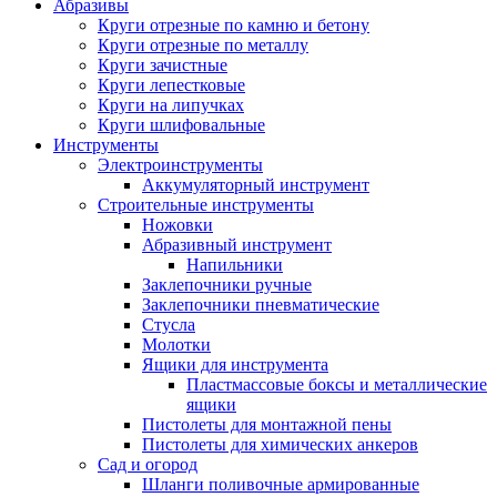
Абразивы
Круги отрезные по камню и бетону
Круги отрезные по металлу
Круги зачистные
Круги лепестковые
Круги на липучках
Круги шлифовальные
Инструменты
Электроинструменты
Аккумуляторный инструмент
Строительные инструменты
Ножовки
Абразивный инструмент
Напильники
Заклепочники ручные
Заклепочники пневматические
Стусла
Молотки
Ящики для инструмента
Пластмассовые боксы и металлические
ящики
Пистолеты для монтажной пены
Пистолеты для химических анкеров
Сад и огород
Шланги поливочные армированные