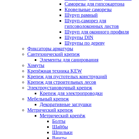
Саморезы для гипсокартона
Кровельные саморезы
Шуруп рамный
Шуруп-саморез для
гипсоволоконных листов
Шуруп для оконного профиля
Шурупы DIN
Шурупы по дереву
Фиксаторы арматуры
Сантехнический крепеж
Элементы для санирования
Хомуты
Крепёжная техника KEW
Крепеж для пустотелых конструкций
Крепеж для строительных лесов
Электроустановочный крепеж
Крепеж для электропроводки
Мебельный крепеж
Декоративные заглушки
Метрический крепеж
Метрический крепёж
Болты
Шайбы
Шпильки
Винты