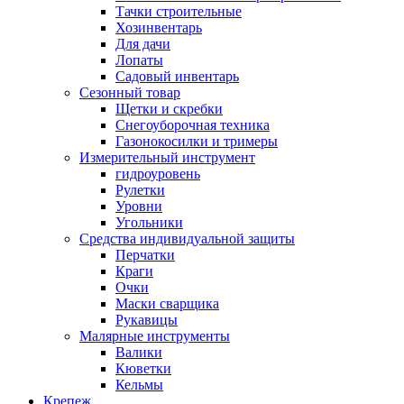
Тачки строительные
Хозинвентарь
Для дачи
Лопаты
Садовый инвентарь
Сезонный товар
Щетки и скребки
Снегоуборочная техника
Газонокосилки и тримеры
Измерительный инструмент
гидроуровень
Рулетки
Уровни
Угольники
Средства индивидуальной защиты
Перчатки
Краги
Очки
Маски сварщика
Рукавицы
Малярные инструменты
Валики
Кюветки
Кельмы
Крепеж