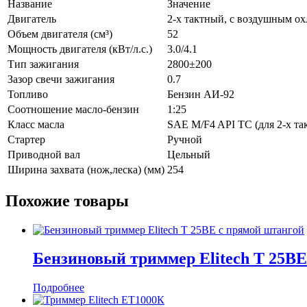
Название
Значение
Двигатель
2-х тактный, с воздушным о
Объем двигателя (см³)
52
Мощность двигателя (кВт/л.с.)
3.0/4.1
Тип зажигания
2800±200
Зазор свечи зажигания
0.7
Топливо
Бензин АИ-92
Соотношение масло-бензин
1:25
Класс масла
SAE M/F4 API TC (для 2-х та
Стартер
Ручной
Приводной вал
Цельный
Ширина захвата (нож,леска) (мм)
254
Похожие товары
Бензиновый триммер Elitech Т 25ВЕ
Подробнее