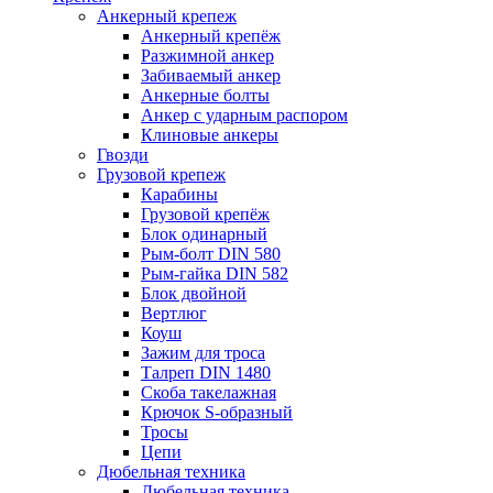
Анкерный крепеж
Анкерный крепёж
Разжимной анкер
Забиваемый анкер
Анкерные болты
Анкер с ударным распором
Клиновые анкеры
Гвозди
Грузовой крепеж
Карабины
Грузовой крепёж
Блок одинарный
Рым-болт DIN 580
Рым-гайка DIN 582
Блок двойной
Вертлюг
Коуш
Зажим для троса
Талреп DIN 1480
Скоба такелажная
Крючок S-образный
Тросы
Цепи
Дюбельная техника
Дюбельная техника