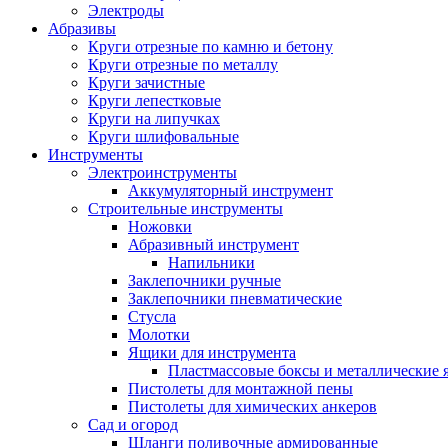
Электроды
Абразивы
Круги отрезные по камню и бетону
Круги отрезные по металлу
Круги зачистные
Круги лепестковые
Круги на липучках
Круги шлифовальные
Инструменты
Электроинструменты
Аккумуляторный инструмент
Строительные инструменты
Ножовки
Абразивный инструмент
Напильники
Заклепочники ручные
Заклепочники пневматические
Стусла
Молотки
Ящики для инструмента
Пластмассовые боксы и металлические
Пистолеты для монтажной пены
Пистолеты для химических анкеров
Сад и огород
Шланги поливочные армированные