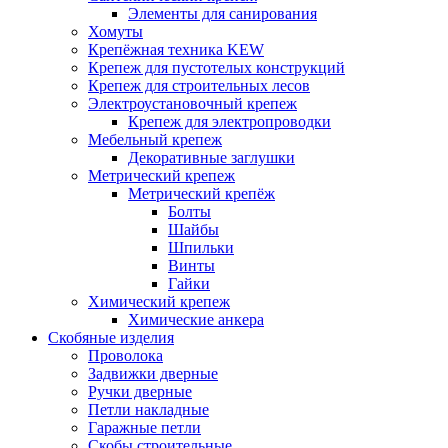
Элементы для санирования
Хомуты
Крепёжная техника KEW
Крепеж для пустотелых конструкций
Крепеж для строительных лесов
Электроустановочный крепеж
Крепеж для электропроводки
Мебельный крепеж
Декоративные заглушки
Метрический крепеж
Метрический крепёж
Болты
Шайбы
Шпильки
Винты
Гайки
Химический крепеж
Химические анкера
Скобяные изделия
Проволока
Задвижки дверные
Ручки дверные
Петли накладные
Гаражные петли
Скобы строительные