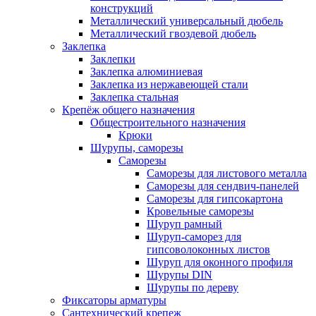
конструкций
Металлический универсальный дюбель
Металлический гвоздевой дюбель
Заклепка
Заклепки
Заклепка алюминиевая
Заклепка из нержавеющей стали
Заклепка стальная
Крепёж общего назначения
Общестроительного назначения
Крюки
Шурупы, саморезы
Саморезы
Саморезы для листового металла
Саморезы для сендвич-панелей
Саморезы для гипсокартона
Кровельные саморезы
Шуруп рамный
Шуруп-саморез для
гипсоволоконных листов
Шуруп для оконного профиля
Шурупы DIN
Шурупы по дереву
Фиксаторы арматуры
Сантехнический крепеж