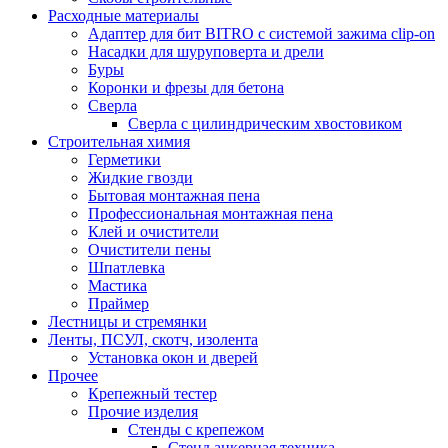
Расходные материалы
Адаптер для бит BITRO с системой зажима clip-on
Насадки для шуруповерта и дрели
Буры
Коронки и фрезы для бетона
Сверла
Сверла с цилиндрическим хвостовиком
Строительная химия
Герметики
Жидкие гвозди
Бытовая монтажная пена
Профессиональная монтажная пена
Клей и очистители
Очистители пены
Шпатлевка
Мастика
Праймер
Лестницы и стремянки
Ленты, ПСУЛ, скотч, изолента
Установка окон и дверей
Прочее
Крепежный тестер
Прочие изделия
Стенды с крепежом
Стенд анкерная техника