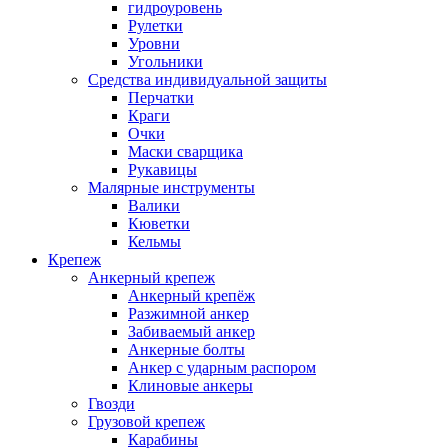
гидроуровень
Рулетки
Уровни
Угольники
Средства индивидуальной защиты
Перчатки
Краги
Очки
Маски сварщика
Рукавицы
Малярные инструменты
Валики
Кюветки
Кельмы
Крепеж
Анкерный крепеж
Анкерный крепёж
Разжимной анкер
Забиваемый анкер
Анкерные болты
Анкер с ударным распором
Клиновые анкеры
Гвозди
Грузовой крепеж
Карабины