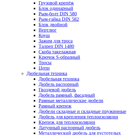
Грузовой крепёж
Блок одинарный
Рым-болт DIN 580
Рым-гайка DIN 582
Блок двойной
Вертлюг
Коуш
Зажим для троса
Талреп DIN 1480
Скоба такелажная
Крючок S-образный
Тросы
Цепи
Дюбельная техника
Дюбельная техника
Дюбель распорный
Гвоздевой дюбель
Дюбель рамный, фасадный
Рамные металлические дюбели
Рамный крепеж
Дюбели складные и складные пружинные
Дюбель для крепления теплоизоляции
Крепеж для теплоизоляции
Латунный распорный дюбель
Металлический дюбель для пустотелых