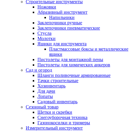
Строительные инструменты
Ножовки
Абразивный инструмент
Напильники
Заклепочники ручные
Заклепочники пневматические
Стусла
Молотки
Ящики для инструмента
Пластмассовые боксы и металлические
ящики
Пистолеты для монтажной пены
Пистолеты для химических анкеров
Сад и огород
Шланги поливочные армированные
Тачки строительные
Хозинвентарь
Для дачи
Лопаты
Садовый инвентарь
Сезонный товар
Щетки и скребки
Снегоуборочная техника
Газонокосилки и тримеры
Измерительный инструмент