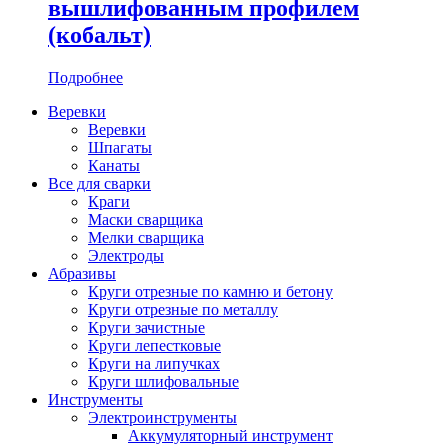
вышлифованным профилем
(кобальт)
Подробнее
Веревки
Веревки
Шпагаты
Канаты
Все для сварки
Краги
Маски сварщика
Мелки сварщика
Электроды
Абразивы
Круги отрезные по камню и бетону
Круги отрезные по металлу
Круги зачистные
Круги лепестковые
Круги на липучках
Круги шлифовальные
Инструменты
Электроинструменты
Аккумуляторный инструмент