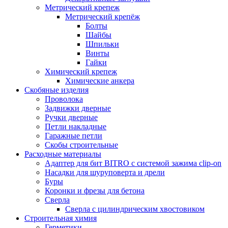
Метрический крепеж
Метрический крепёж
Болты
Шайбы
Шпильки
Винты
Гайки
Химический крепеж
Химические анкера
Скобяные изделия
Проволока
Задвижки дверные
Ручки дверные
Петли накладные
Гаражные петли
Скобы строительные
Расходные материалы
Адаптер для бит BITRO с системой зажима clip-on
Насадки для шуруповерта и дрели
Буры
Коронки и фрезы для бетона
Сверла
Сверла с цилиндрическим хвостовиком
Строительная химия
Герметики