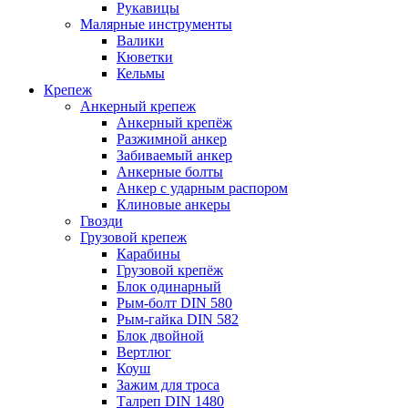
Рукавицы
Малярные инструменты
Валики
Кюветки
Кельмы
Крепеж
Анкерный крепеж
Анкерный крепёж
Разжимной анкер
Забиваемый анкер
Анкерные болты
Анкер с ударным распором
Клиновые анкеры
Гвозди
Грузовой крепеж
Карабины
Грузовой крепёж
Блок одинарный
Рым-болт DIN 580
Рым-гайка DIN 582
Блок двойной
Вертлюг
Коуш
Зажим для троса
Талреп DIN 1480