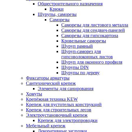
Общестроительного назначения
Крюки
Шурупы, саморезы
Саморезы
Саморезы для листового металла
Саморезы для сендвич-панелей
Саморезы для гипсокартона
Кровельные саморезы
Шуруп рамный
Шуруп-саморез для
гипсоволоконных листов
Шуруп для оконного профиля
Шурупы DIN
Шурупы по дереву
Фиксаторы арматуры
Сантехнический крепеж
Элементы для санирования
Хомуты
Крепёжная техника KEW
Крепеж для пустотелых конструкций
Крепеж для строительных лесов
Электроустановочный крепеж
Крепеж для электропроводки
Мебельный крепеж
Декоративные заглушки