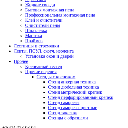
Жидкие гвозди
Бытовая монтажная пена
Профессиональная монтажная пена
Клей и очистители
Очистители пены
Шпатлевка
Мастика
Праймер
Лестницы и стремянки
Ленты, ПСУЛ, скотч, изолента
Установка окон и дверей
Прочее
Крепежный тестер
Прочие изделия
Стенды с крепежом
Стенд анкерная техника
Стенд дюбельная техника
Стенд метрический крепеж
Стенд перфорированный крепеж
Стенд саморезы
Стенд саморезы цветные
Стенд такелаж
Стенды с образцами
+7(4742)28-08-04