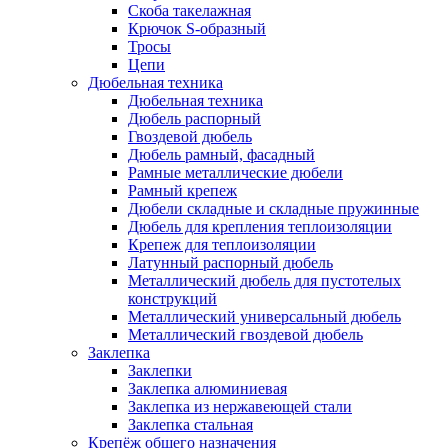
Скоба такелажная
Крючок S-образный
Тросы
Цепи
Дюбельная техника
Дюбельная техника
Дюбель распорный
Гвоздевой дюбель
Дюбель рамный, фасадный
Рамные металлические дюбели
Рамный крепеж
Дюбели складные и складные пружинные
Дюбель для крепления теплоизоляции
Крепеж для теплоизоляции
Латунный распорный дюбель
Металлический дюбель для пустотелых
конструкций
Металлический универсальный дюбель
Металлический гвоздевой дюбель
Заклепка
Заклепки
Заклепка алюминиевая
Заклепка из нержавеющей стали
Заклепка стальная
Крепёж общего назначения