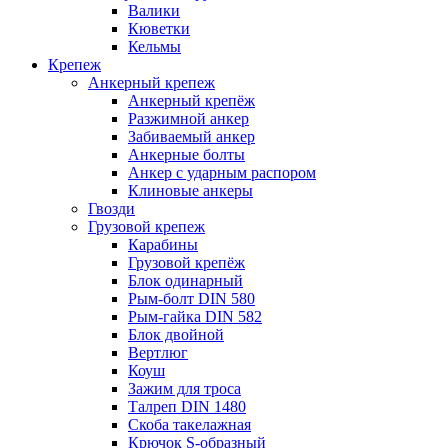
Валики
Кюветки
Кельмы
Крепеж
Анкерный крепеж
Анкерный крепёж
Разжимной анкер
Забиваемый анкер
Анкерные болты
Анкер с ударным распором
Клиновые анкеры
Гвозди
Грузовой крепеж
Карабины
Грузовой крепёж
Блок одинарный
Рым-болт DIN 580
Рым-гайка DIN 582
Блок двойной
Вертлюг
Коуш
Зажим для троса
Талреп DIN 1480
Скоба такелажная
Крючок S-образный