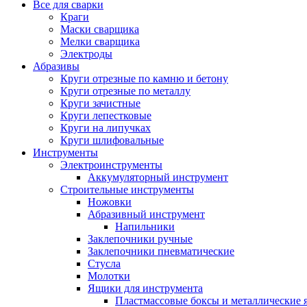
Все для сварки
Краги
Маски сварщика
Мелки сварщика
Электроды
Абразивы
Круги отрезные по камню и бетону
Круги отрезные по металлу
Круги зачистные
Круги лепестковые
Круги на липучках
Круги шлифовальные
Инструменты
Электроинструменты
Аккумуляторный инструмент
Строительные инструменты
Ножовки
Абразивный инструмент
Напильники
Заклепочники ручные
Заклепочники пневматические
Стусла
Молотки
Ящики для инструмента
Пластмассовые боксы и металлические