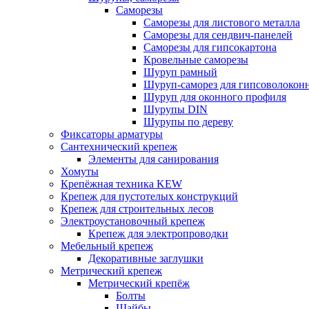
Саморезы
Саморезы для листового металла
Саморезы для сендвич-панелей
Саморезы для гипсокартона
Кровельные саморезы
Шуруп рамный
Шуруп-саморез для гипсоволокон
Шуруп для оконного профиля
Шурупы DIN
Шурупы по дереву
Фиксаторы арматуры
Сантехнический крепеж
Элементы для санирования
Хомуты
Крепёжная техника KEW
Крепеж для пустотелых конструкций
Крепеж для строительных лесов
Электроустановочный крепеж
Крепеж для электропроводки
Мебельный крепеж
Декоративные заглушки
Метрический крепеж
Метрический крепёж
Болты
Шайбы