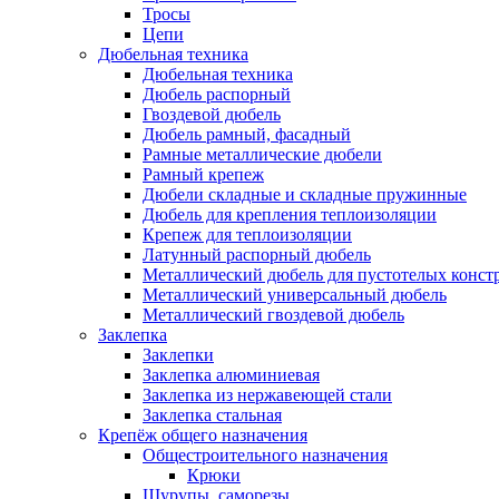
Тросы
Цепи
Дюбельная техника
Дюбельная техника
Дюбель распорный
Гвоздевой дюбель
Дюбель рамный, фасадный
Рамные металлические дюбели
Рамный крепеж
Дюбели складные и складные пружинные
Дюбель для крепления теплоизоляции
Крепеж для теплоизоляции
Латунный распорный дюбель
Металлический дюбель для пустотелых конст
Металлический универсальный дюбель
Металлический гвоздевой дюбель
Заклепка
Заклепки
Заклепка алюминиевая
Заклепка из нержавеющей стали
Заклепка стальная
Крепёж общего назначения
Общестроительного назначения
Крюки
Шурупы, саморезы