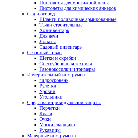
Пистолеты для монтажной пены
Пистолеты для химических анкеров
Сад и огород
Шланги поливочные армированные
Тачки строительные
Хозинвентарь
Для дачи
Лопаты
Садовый инвентарь
Сезонный товар
Щетки и скребки
Снегоуборочная техника
Газонокосилки и тримеры
Измерительный инструмент
гидроуровень
Рулетки
Уровни
Угольники
Средства индивидуальной защиты
Перчатки
Краги
Очки
Маски сварщика
Рукавицы
Малярные инструменты