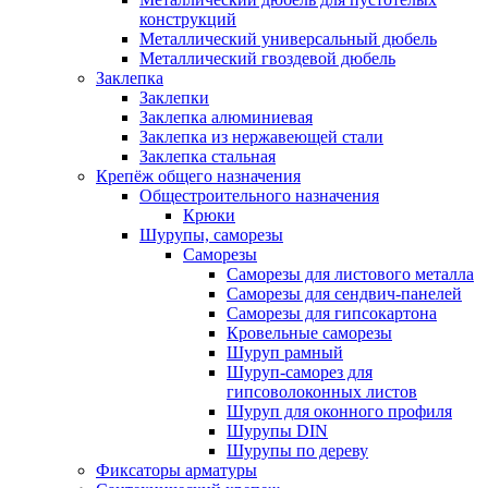
конструкций
Металлический универсальный дюбель
Металлический гвоздевой дюбель
Заклепка
Заклепки
Заклепка алюминиевая
Заклепка из нержавеющей стали
Заклепка стальная
Крепёж общего назначения
Общестроительного назначения
Крюки
Шурупы, саморезы
Саморезы
Саморезы для листового металла
Саморезы для сендвич-панелей
Саморезы для гипсокартона
Кровельные саморезы
Шуруп рамный
Шуруп-саморез для
гипсоволоконных листов
Шуруп для оконного профиля
Шурупы DIN
Шурупы по дереву
Фиксаторы арматуры