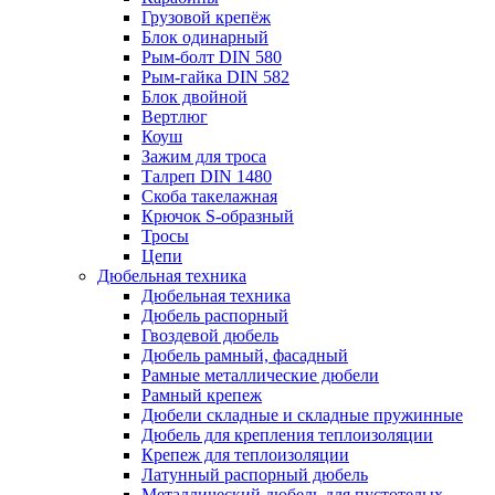
Грузовой крепёж
Блок одинарный
Рым-болт DIN 580
Рым-гайка DIN 582
Блок двойной
Вертлюг
Коуш
Зажим для троса
Талреп DIN 1480
Скоба такелажная
Крючок S-образный
Тросы
Цепи
Дюбельная техника
Дюбельная техника
Дюбель распорный
Гвоздевой дюбель
Дюбель рамный, фасадный
Рамные металлические дюбели
Рамный крепеж
Дюбели складные и складные пружинные
Дюбель для крепления теплоизоляции
Крепеж для теплоизоляции
Латунный распорный дюбель
Металлический дюбель для пустотелых