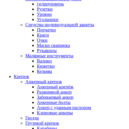
гидроуровень
Рулетки
Уровни
Угольники
Средства индивидуальной защиты
Перчатки
Краги
Очки
Маски сварщика
Рукавицы
Малярные инструменты
Валики
Кюветки
Кельмы
Крепеж
Анкерный крепеж
Анкерный крепёж
Разжимной анкер
Забиваемый анкер
Анкерные болты
Анкер с ударным распором
Клиновые анкеры
Гвозди
Грузовой крепеж
Карабины