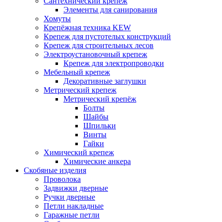
Сантехнический крепеж
Элементы для санирования
Хомуты
Крепёжная техника KEW
Крепеж для пустотелых конструкций
Крепеж для строительных лесов
Электроустановочный крепеж
Крепеж для электропроводки
Мебельный крепеж
Декоративные заглушки
Метрический крепеж
Метрический крепёж
Болты
Шайбы
Шпильки
Винты
Гайки
Химический крепеж
Химические анкера
Скобяные изделия
Проволока
Задвижки дверные
Ручки дверные
Петли накладные
Гаражные петли