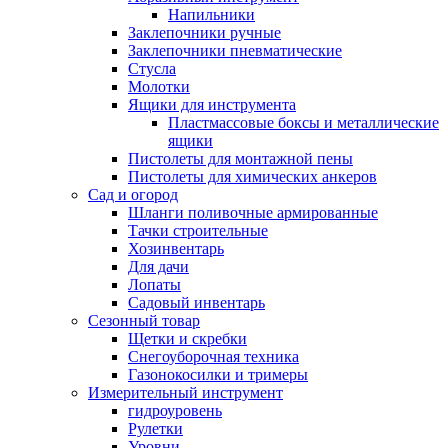
Напильники
Заклепочники ручные
Заклепочники пневматические
Стусла
Молотки
Ящики для инструмента
Пластмассовые боксы и металлические
ящики
Пистолеты для монтажной пены
Пистолеты для химических анкеров
Сад и огород
Шланги поливочные армированные
Тачки строительные
Хозинвентарь
Для дачи
Лопаты
Садовый инвентарь
Сезонный товар
Щетки и скребки
Снегоуборочная техника
Газонокосилки и тримеры
Измерительный инструмент
гидроуровень
Рулетки
Уровни