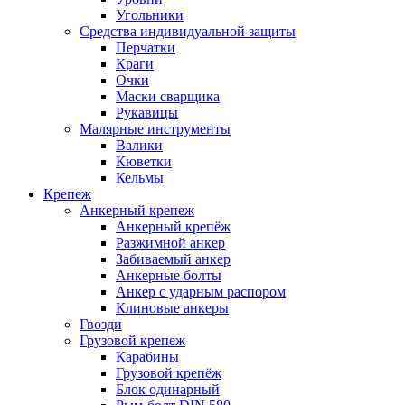
Угольники
Средства индивидуальной защиты
Перчатки
Краги
Очки
Маски сварщика
Рукавицы
Малярные инструменты
Валики
Кюветки
Кельмы
Крепеж
Анкерный крепеж
Анкерный крепёж
Разжимной анкер
Забиваемый анкер
Анкерные болты
Анкер с ударным распором
Клиновые анкеры
Гвозди
Грузовой крепеж
Карабины
Грузовой крепёж
Блок одинарный