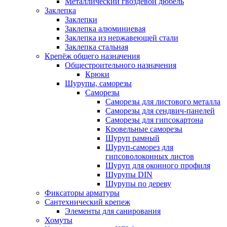
Металлический гвоздевой дюбель
Заклепка
Заклепки
Заклепка алюминиевая
Заклепка из нержавеющей стали
Заклепка стальная
Крепёж общего назначения
Общестроительного назначения
Крюки
Шурупы, саморезы
Саморезы
Саморезы для листового металла
Саморезы для сендвич-панелей
Саморезы для гипсокартона
Кровельные саморезы
Шуруп рамный
Шуруп-саморез для
гипсоволоконных листов
Шуруп для оконного профиля
Шурупы DIN
Шурупы по дереву
Фиксаторы арматуры
Сантехнический крепеж
Элементы для санирования
Хомуты