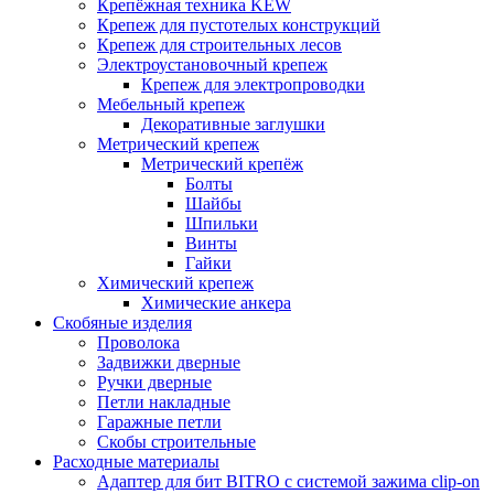
Крепёжная техника KEW
Крепеж для пустотелых конструкций
Крепеж для строительных лесов
Электроустановочный крепеж
Крепеж для электропроводки
Мебельный крепеж
Декоративные заглушки
Метрический крепеж
Метрический крепёж
Болты
Шайбы
Шпильки
Винты
Гайки
Химический крепеж
Химические анкера
Скобяные изделия
Проволока
Задвижки дверные
Ручки дверные
Петли накладные
Гаражные петли
Скобы строительные
Расходные материалы
Адаптер для бит BITRO с системой зажима clip-on