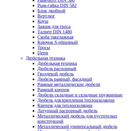
Рым-болт DIN 580
Рым-гайка DIN 582
Блок двойной
Вертлюг
Коуш
Зажим для троса
Талреп DIN 1480
Скоба такелажная
Крючок S-образный
Тросы
Цепи
Дюбельная техника
Дюбельная техника
Дюбель распорный
Гвоздевой дюбель
Дюбель рамный, фасадный
Рамные металлические дюбели
Рамный крепеж
Дюбели складные и складные пружинные
Дюбель для крепления теплоизоляции
Крепеж для теплоизоляции
Латунный распорный дюбель
Металлический дюбель для пустотелых
конструкций
Металлический универсальный дюбель