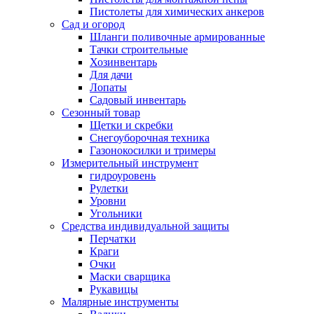
Пистолеты для химических анкеров
Сад и огород
Шланги поливочные армированные
Тачки строительные
Хозинвентарь
Для дачи
Лопаты
Садовый инвентарь
Сезонный товар
Щетки и скребки
Снегоуборочная техника
Газонокосилки и тримеры
Измерительный инструмент
гидроуровень
Рулетки
Уровни
Угольники
Средства индивидуальной защиты
Перчатки
Краги
Очки
Маски сварщика
Рукавицы
Малярные инструменты