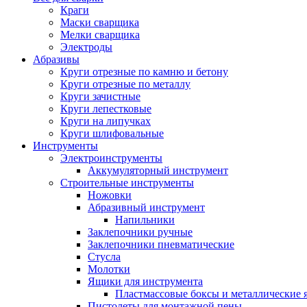
Краги
Маски сварщика
Мелки сварщика
Электроды
Абразивы
Круги отрезные по камню и бетону
Круги отрезные по металлу
Круги зачистные
Круги лепестковые
Круги на липучках
Круги шлифовальные
Инструменты
Электроинструменты
Аккумуляторный инструмент
Строительные инструменты
Ножовки
Абразивный инструмент
Напильники
Заклепочники ручные
Заклепочники пневматические
Стусла
Молотки
Ящики для инструмента
Пластмассовые боксы и металлические
Пистолеты для монтажной пены