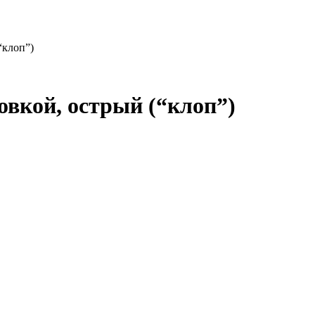
“клоп”)
овкой, острый (“клоп”)