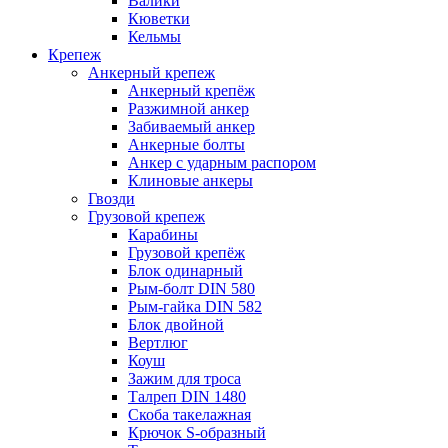
Валики
Кюветки
Кельмы
Крепеж
Анкерный крепеж
Анкерный крепёж
Разжимной анкер
Забиваемый анкер
Анкерные болты
Анкер с ударным распором
Клиновые анкеры
Гвозди
Грузовой крепеж
Карабины
Грузовой крепёж
Блок одинарный
Рым-болт DIN 580
Рым-гайка DIN 582
Блок двойной
Вертлюг
Коуш
Зажим для троса
Талреп DIN 1480
Скоба такелажная
Крючок S-образный