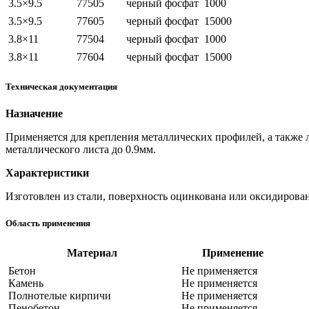
3.5×9.5
77505
черный фосфат
1000
3.5×9.5
77605
черный фосфат
15000
3.8×11
77504
черный фосфат
1000
3.8×11
77604
черный фосфат
15000
Техническая документация
Назначение
Применяется для крепления металлических профилей, а также 
металлического листа до 0.9мм.
Характеристики
Изготовлен из стали, поверхность оцинкована или оксидирован
Область применения
Материал
Применение
Бетон
Не применяется
Камень
Не применяется
Полнотелые кирпичи
Не применяется
Пенобетон
Не применяется