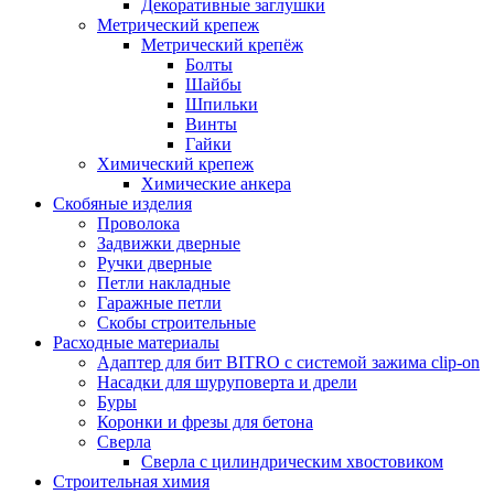
Декоративные заглушки
Метрический крепеж
Метрический крепёж
Болты
Шайбы
Шпильки
Винты
Гайки
Химический крепеж
Химические анкера
Скобяные изделия
Проволока
Задвижки дверные
Ручки дверные
Петли накладные
Гаражные петли
Скобы строительные
Расходные материалы
Адаптер для бит BITRO с системой зажима clip-on
Насадки для шуруповерта и дрели
Буры
Коронки и фрезы для бетона
Сверла
Сверла с цилиндрическим хвостовиком
Строительная химия