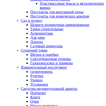
Пластмассовые боксы и металлические
ящики
Пистолеты для монтажной пены
Пистолеты для химических анкеров
Сад и огород
Шланги поливочные армированные
Тачки строительные
Хозинвентарь
Для дачи
Лопаты
Садовый инвентарь
Сезонный товар
Щетки и скребки
Снегоуборочная техника
Газонокосилки и тримеры
Измерительный инструмент
гидроуровень
Рулетки
Уровни
Угольники
Средства индивидуальной защиты
Перчатки
Краги
Очки
Маски сварщика