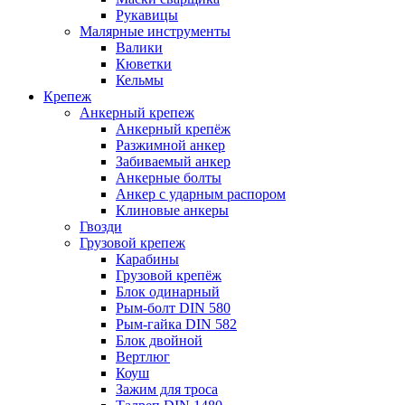
Рукавицы
Малярные инструменты
Валики
Кюветки
Кельмы
Крепеж
Анкерный крепеж
Анкерный крепёж
Разжимной анкер
Забиваемый анкер
Анкерные болты
Анкер с ударным распором
Клиновые анкеры
Гвозди
Грузовой крепеж
Карабины
Грузовой крепёж
Блок одинарный
Рым-болт DIN 580
Рым-гайка DIN 582
Блок двойной
Вертлюг
Коуш
Зажим для троса