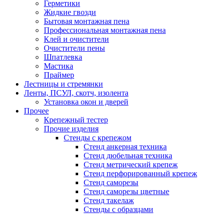
Герметики
Жидкие гвозди
Бытовая монтажная пена
Профессиональная монтажная пена
Клей и очистители
Очистители пены
Шпатлевка
Мастика
Праймер
Лестницы и стремянки
Ленты, ПСУЛ, скотч, изолента
Установка окон и дверей
Прочее
Крепежный тестер
Прочие изделия
Стенды с крепежом
Стенд анкерная техника
Стенд дюбельная техника
Стенд метрический крепеж
Стенд перфорированный крепеж
Стенд саморезы
Стенд саморезы цветные
Стенд такелаж
Стенды с образцами