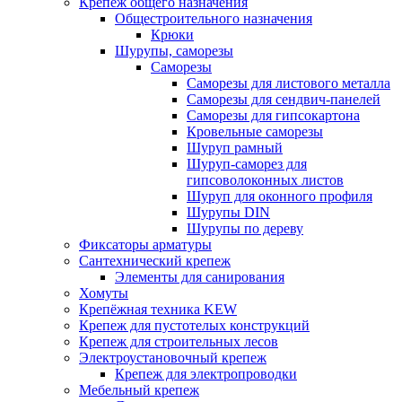
Крепёж общего назначения
Общестроительного назначения
Крюки
Шурупы, саморезы
Саморезы
Саморезы для листового металла
Саморезы для сендвич-панелей
Саморезы для гипсокартона
Кровельные саморезы
Шуруп рамный
Шуруп-саморез для
гипсоволоконных листов
Шуруп для оконного профиля
Шурупы DIN
Шурупы по дереву
Фиксаторы арматуры
Сантехнический крепеж
Элементы для санирования
Хомуты
Крепёжная техника KEW
Крепеж для пустотелых конструкций
Крепеж для строительных лесов
Электроустановочный крепеж
Крепеж для электропроводки
Мебельный крепеж