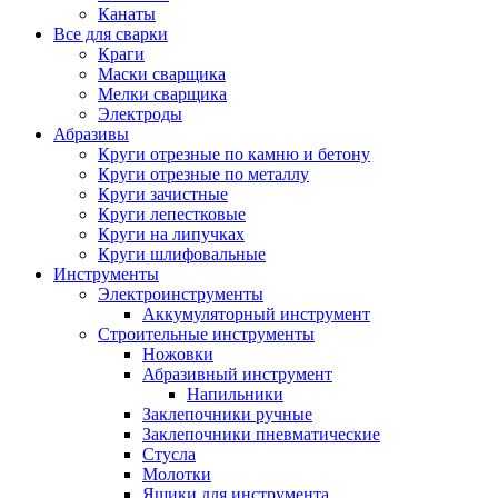
Канаты
Все для сварки
Краги
Маски сварщика
Мелки сварщика
Электроды
Абразивы
Круги отрезные по камню и бетону
Круги отрезные по металлу
Круги зачистные
Круги лепестковые
Круги на липучках
Круги шлифовальные
Инструменты
Электроинструменты
Аккумуляторный инструмент
Строительные инструменты
Ножовки
Абразивный инструмент
Напильники
Заклепочники ручные
Заклепочники пневматические
Стусла
Молотки
Ящики для инструмента