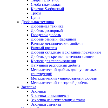
Талреп DIN 1480
Скоба такелажная
Крючок S-образный
Тросы
Цепи
Дюбельная техника
Дюбельная техника
Дюбель распорный
Гвоздевой дюбель
Дюбель рамный, фасадный
Рамные металлические дюбели
Рамный крепеж
Дюбели складные и складные пружинные
Дюбель для крепления теплоизоляции
Крепеж для теплоизоляции
Латунный распорный дюбель
Металлический дюбель для пустотелых
конструкций
Металлический универсальный дюбель
Металлический гвоздевой дюбель
Заклепка
Заклепки
Заклепка алюминиевая
Заклепка из нержавеющей стали
Заклепка стальная