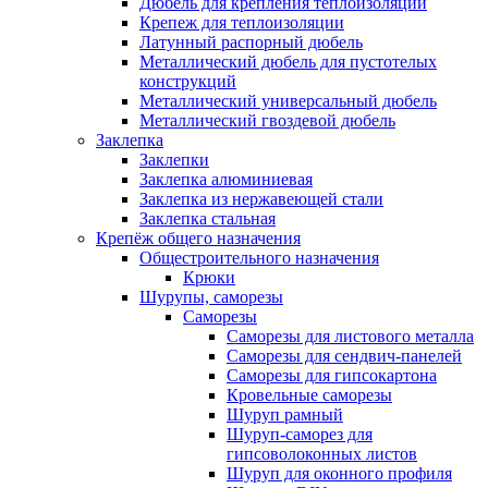
Дюбель для крепления теплоизоляции
Крепеж для теплоизоляции
Латунный распорный дюбель
Металлический дюбель для пустотелых
конструкций
Металлический универсальный дюбель
Металлический гвоздевой дюбель
Заклепка
Заклепки
Заклепка алюминиевая
Заклепка из нержавеющей стали
Заклепка стальная
Крепёж общего назначения
Общестроительного назначения
Крюки
Шурупы, саморезы
Саморезы
Саморезы для листового металла
Саморезы для сендвич-панелей
Саморезы для гипсокартона
Кровельные саморезы
Шуруп рамный
Шуруп-саморез для
гипсоволоконных листов
Шуруп для оконного профиля