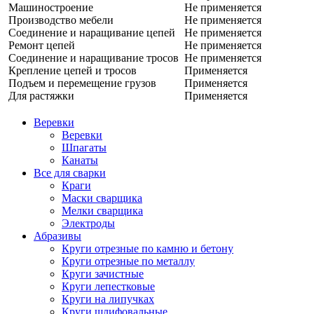
Машиностроение
Не применяется
Производство мебели
Не применяется
Соединение и наращивание цепей
Не применяется
Ремонт цепей
Не применяется
Соединение и наращивание тросов
Не применяется
Крепление цепей и тросов
Применяется
Подъем и перемещение грузов
Применяется
Для растяжки
Применяется
Веревки
Веревки
Шпагаты
Канаты
Все для сварки
Краги
Маски сварщика
Мелки сварщика
Электроды
Абразивы
Круги отрезные по камню и бетону
Круги отрезные по металлу
Круги зачистные
Круги лепестковые
Круги на липучках
Круги шлифовальные