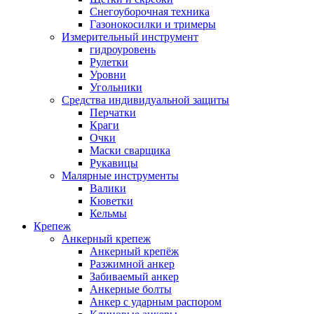
Снегоуборочная техника
Газонокосилки и тримеры
Измерительный инструмент
гидроуровень
Рулетки
Уровни
Угольники
Средства индивидуальной защиты
Перчатки
Краги
Очки
Маски сварщика
Рукавицы
Малярные инструменты
Валики
Кюветки
Кельмы
Крепеж
Анкерный крепеж
Анкерный крепёж
Разжимной анкер
Забиваемый анкер
Анкерные болты
Анкер с ударным распором