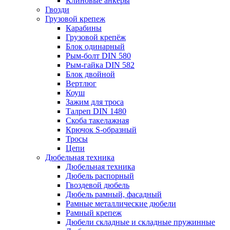
Клиновые анкеры
Гвозди
Грузовой крепеж
Карабины
Грузовой крепёж
Блок одинарный
Рым-болт DIN 580
Рым-гайка DIN 582
Блок двойной
Вертлюг
Коуш
Зажим для троса
Талреп DIN 1480
Скоба такелажная
Крючок S-образный
Тросы
Цепи
Дюбельная техника
Дюбельная техника
Дюбель распорный
Гвоздевой дюбель
Дюбель рамный, фасадный
Рамные металлические дюбели
Рамный крепеж
Дюбели складные и складные пружинные